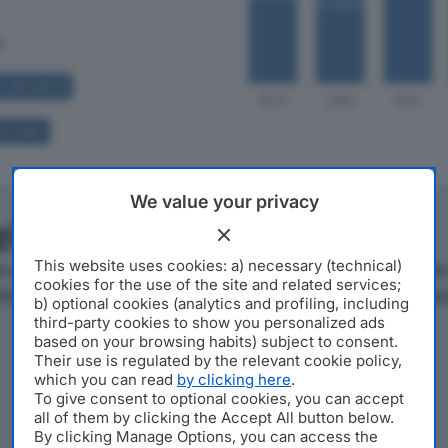
e
A BILANCIO
A SOCI
We value your privacy
azienda
This website uses cookies: a) necessary (technical)
a San Severino Marche, in Localita' Taccoli 115, operante
cookies for the use of the site and related services;
 00266390434, l'azienda si posiziona al 433° posto nella cla
b) optional cookies (analytics and profiling, including
third-party cookies to show you personalized ads
based on your browsing habits) subject to consent.
Their use is regulated by the relevant cookie policy,
which you can read
by clicking here
.
To give consent to optional cookies, you can accept
all of them by clicking the Accept All button below.
By clicking Manage Options, you can access the