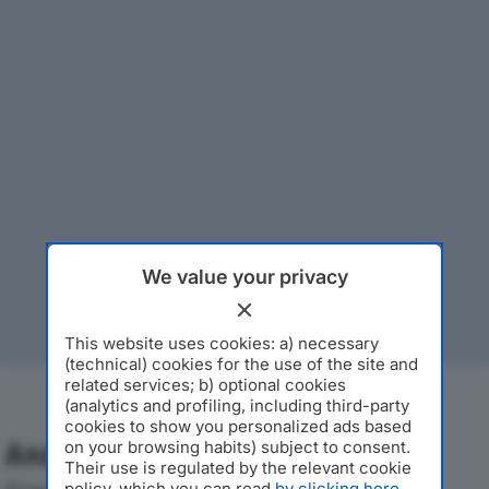
We value your privacy
This website uses cookies: a) necessary
(technical) cookies for the use of the site and
related services; b) optional cookies
(analytics and profiling, including third-party
cookies to show you personalized ads based
Analisi Economica 2019-2024
on your browsing habits) subject to consent.
Their use is regulated by the relevant cookie
policy, which you can read
by clicking here
.