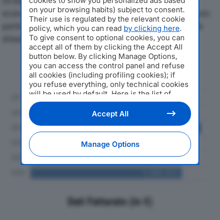
Di seguito l'andamento dei principali indicatori
cookies to show you personalized ads based
on your browsing habits) subject to consent.
economici di RE-NOVO SOC COOPdal 2019 al 2024, con
Their use is regulated by the relevant cookie
particolare attenzione a fatturato, produzione e utile
policy, which you can read
by clicking here
.
To give consent to optional cookies, you can
d'esercizio.
accept all of them by clicking the Accept All
button below. By clicking Manage Options,
Andamento del fatturato dal 2019
you can access the control panel and refuse
al 2024
all cookies (including profiling cookies); if
you refuse everything, only technical cookies
will be used by default. Here is the list of
providers
. Cookie consent will be stored and
applied also to the other websites of
Accept All
Editoriale Nazionale and their subdomains. By
expressing your choice on this site, you will
therefore not be asked again on other
Manage Options
Editoriale Nazionale websites that use the
same consent management platform (CMP).
You can still modify or withdraw your choice
at any time through the “Privacy Settings”
section.
Dati Fatturato (in €)