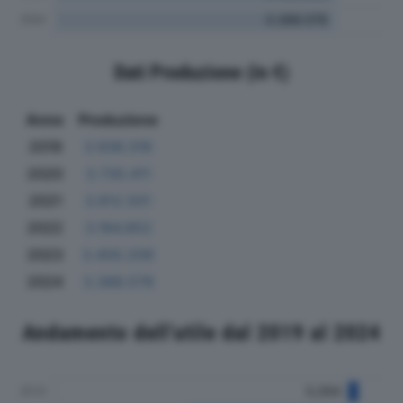
Dati Produzione (in €)
Anno
Produzione
2019
3.936.318
2020
3.730.411
2021
3.812.501
2022
3.184.852
2023
3.400.209
2024
3.388.578
Andamento dell'utile dal 2019 al 2024