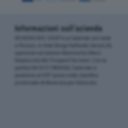
Informazioni sull’azienda
RE-NOVO SOC COOP è un'azienda con sede
a Pioraco, in Viale Borgo Raffaello Sanzio 28,
operante nel settore Movimento Merci
Relativo Ad Altri Trasporti Terrestri. Con la
partita IVA 01217800430, l'azienda si
posiziona al 505° posto nella classifica
provinciale di Macerata per fatturato.