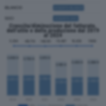
BILANCIO
ACQUISTA BILANCIO
SOCI
ACQUISTA SOCI
Crescita/diminuzione del fatturato,
dell'utile e della produzione dal 2019
al 2024