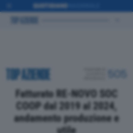
POSIZIONE IN
505
CLASSIFICA
PROVINCIALE
Fatturato RE-NOVO SOC
COOP dal 2019 al 2024,
andamento produzione e
utile