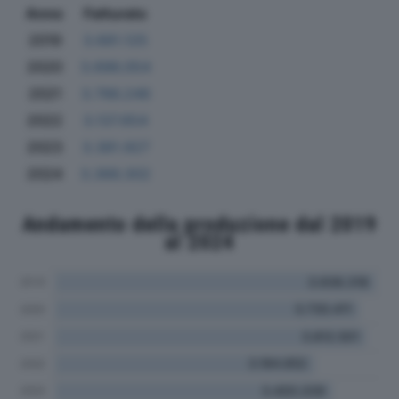
Anno
Fatturato
2019
3.681.125
2020
3.696.054
2021
3.786.246
2022
3.137.654
2023
3.381.927
2024
3.366.302
Andamento della produzione dal 2019
al 2024