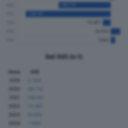
Dati Utili (in €)
Anno
Utili
2019
5.264
2020
-89.714
2021
-146.161
2022
-13.487
2023
16.428
2024
7.809