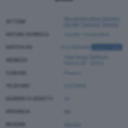
Movimento Merci Relativo
SETTORE
Ad Altri Trasporti Terrestri
NATURA GIURIDICA
Societa' Cooperativa
PARTITA IVA
01217800430
ACQUISTA VISURA
Viale Borgo Raffaello
INDIRIZZO
Sanzio 28 - 62025
COMUNE
Pioraco
TELEFONO
07323959
NUMERO DI ADDETTI
49
PROVINCIA
MC
REGIONE
Marche