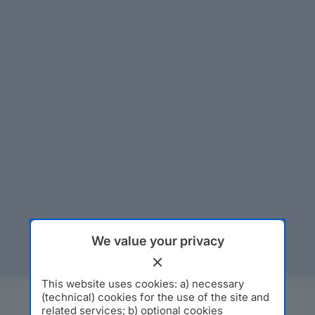
We value your privacy
This website uses cookies: a) necessary
(technical) cookies for the use of the site and
related services; b) optional cookies