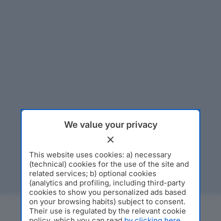
We value your privacy
This website uses cookies: a) necessary
(technical) cookies for the use of the site and
related services; b) optional cookies
(analytics and profiling, including third-party
cookies to show you personalized ads based
on your browsing habits) subject to consent.
Their use is regulated by the relevant cookie
policy, which you can read
by clicking here
.