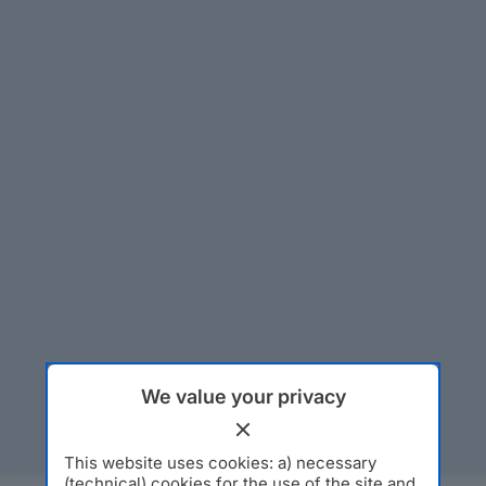
We value your privacy
This website uses cookies: a) necessary
(technical) cookies for the use of the site and