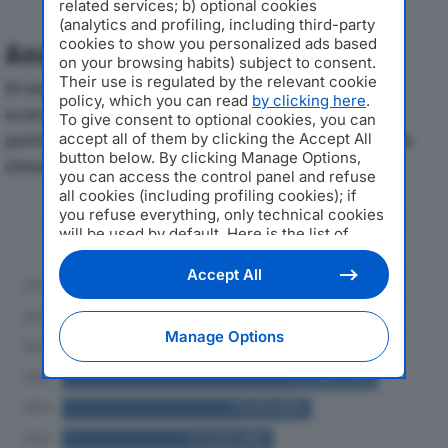
related services; b) optional cookies
(analytics and profiling, including third-party
cookies to show you personalized ads based
Analisi Economica 2019-2024
on your browsing habits) subject to consent.
Their use is regulated by the relevant cookie
Di seguito l'andamento dei principali indicatori
policy, which you can read
by clicking here
.
economici di GIORGI SRLdal 2019 al 2024, con
To give consent to optional cookies, you can
particolare attenzione a fatturato, produzione e utile
accept all of them by clicking the Accept All
button below. By clicking Manage Options,
d'esercizio.
you can access the control panel and refuse
all cookies (including profiling cookies); if
you refuse everything, only technical cookies
Andamento del fatturato dal 2019
will be used by default. Here is the list of
al 2024
providers
. Cookie consent will be stored and
applied also to the other websites of
Accept All
Editoriale Nazionale and their subdomains. By
expressing your choice on this site, you will
therefore not be asked again on other
Manage Options
Editoriale Nazionale websites that use the
same consent management platform (CMP).
You can still modify or withdraw your choice
at any time through the “Privacy Settings”
section.