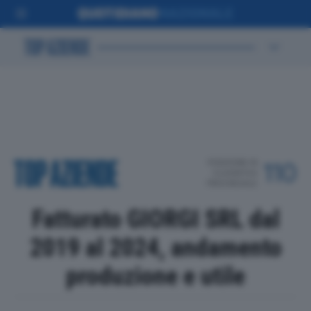
POSIZIONE IN
110
CLASSIFICA
PROVINCIALE
Fatturato GIORGI SRL dal
2019 al 2024, andamento
produzione e utile