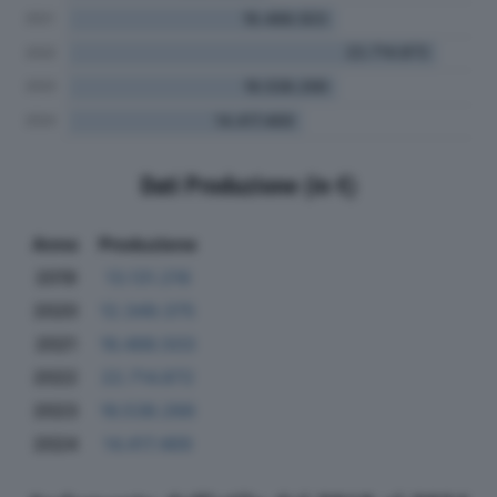
Dati Produzione (in €)
Anno
Produzione
2019
13.131.216
2020
12.349.375
2021
16.488.503
2022
22.714.872
2023
16.538.266
2024
14.417.469