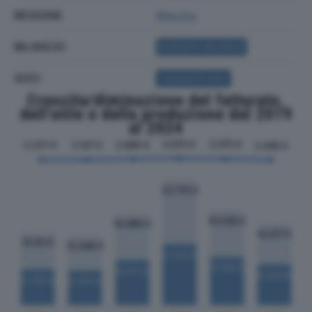
REGIONE
Marche
BILANCIO
ACQUISTA BILANCIO
SOCI
ACQUISTA SOCI
Crescita/diminuzione del fatturato,
dell'utile e della produzione dal 2019
al 2024