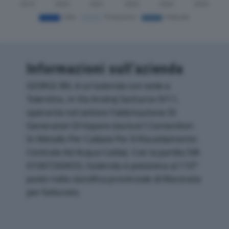
Informazioni sull’azienda
GIORGI SRL è un'azienda con sede a
Tolentino, in Via Andrej Sacharov 9/11,
operante nel settore Fabbricazione Di
Generatori Di Vapore (esclusi I Contenitori
In Metallo Per Caldaie Per Il Riscaldamento
Centrale Ad Acqua Calda). Con la partita IVA
01047260433, l'azienda si posiziona al 110°
posto nella classifica provinciale di Macerata
per fatturato.