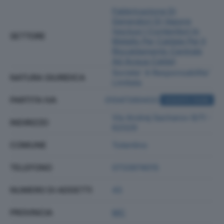
Fabbricazione Di
Generatori Di Vapore
(esclusi I Contenitori In
SETTORE
Metallo Per Caldaie Per Il
Riscaldamento Centrale
Ad Acqua Calda)
Societa' A Responsabilita'
NATURA GIURIDICA
Limitata
PARTITA IVA
01047260433
ACQUISTA VISURA
Via Andrej Sacharov 9/11 -
INDIRIZZO
62029
COMUNE
Tolentino
TELEFONO
0733974015
NUMERO DI ADDETTI
43
PROVINCIA
MC