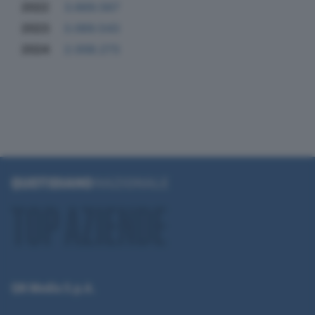
2022
3.669.567
2023
3.069.543
2024
2.008.273
QN Media S.p.A.