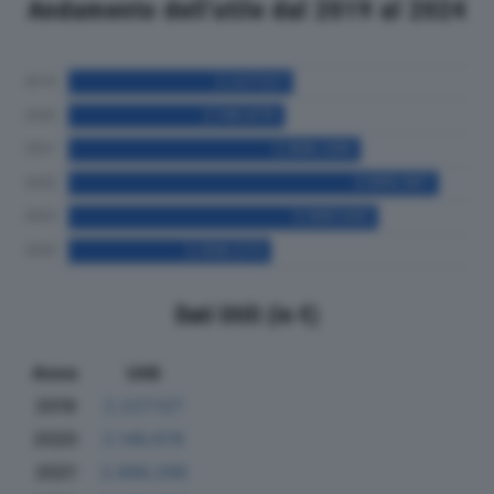
Andamento dell'utile dal 2019 al 2024
Dati Utili (in €)
Anno
Utili
2019
2.227.127
2020
2.146.679
2021
2.896.299