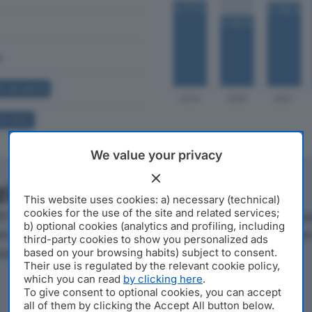
e
A BILANCIO
A SOCI
We value your privacy
azienda
This website uses cookies: a) necessary (technical)
cookies for the use of the site and related services;
REIESISCARL IN SIGLA G.T.T. CONSORZIO SCARL è un'azien
b) optional cookies (analytics and profiling, including
e Trasporto Terrestre E Trasporto Mediante Condotte. Con 
third-party cookies to show you personalized ads
ica provinciale di Macerata per fatturato.
based on your browsing habits) subject to consent.
Their use is regulated by the relevant cookie policy,
which you can read
by clicking here
.
To give consent to optional cookies, you can accept
all of them by clicking the Accept All button below.