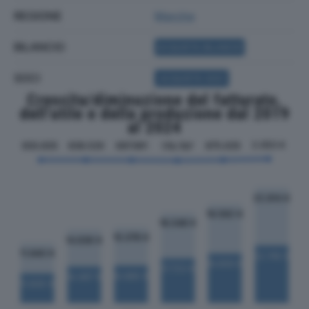
REGIONE
Marche
BILANCIO
ACQUISTA BILANCIO
SOCI
ACQUISTA SOCI
Crescita/diminuzione del fatturato,
dell'utile e della produzione dal 2019
al 2024