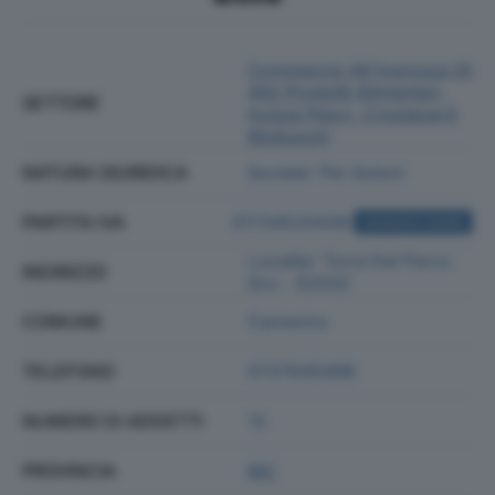
Commercio All'ingrosso Di
Altri Prodotti Alimentari,
SETTORE
Inclusi Pesci, Crostacei E
Molluschi
NATURA GIURIDICA
Societa' Per Azioni
PARTITA IVA
01734520438
ACQUISTA VISURA
Localita' Torre Del Parco
INDIRIZZO
Snc - 62032
COMUNE
Camerino
TELEFONO
0737640498
NUMERO DI ADDETTI
13
PROVINCIA
MC