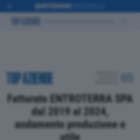
POSIZIONE IN
65
CLASSIFICA
PROVINCIALE
Fatturato ENTROTERRA SPA
dal 2019 al 2024,
andamento produzione e
utile