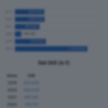
Dati Utili (in €)
Anno
Utili
2019
830.835
2020
838.526
2021
697.991
2022
179.797