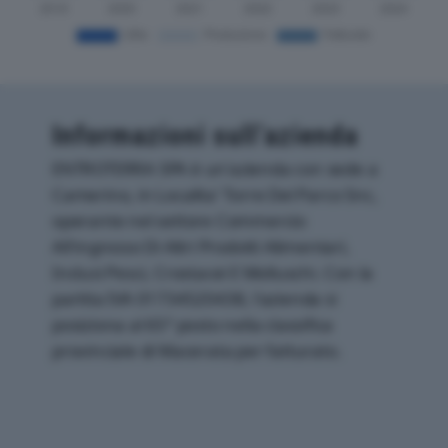
Informazioni sull’azienda
ENTROTERRA SPA è un'azienda con sede a
Camerino, in Localita' Torre Del Parco Snc,
operante nel settore Commercio
All'ingrosso Di Altri Prodotti Alimentari,
Inclusi Pesci, Crostacei E Molluschi. Con la
partita IVA 01734520438, l'azienda si
posiziona al 65° posto nella classifica
provinciale di Macerata per fatturato.