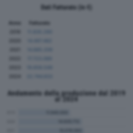
Dati Fatturato (in €)
Anno
Fatturato
2019
11.835.290
2020
14.497.482
2021
14.885.209
2022
17.723.089
2023
19.658.549
2024
22.744.833
Andamento della produzione dal 2019
al 2024