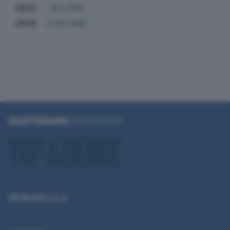
2023
875.635
2024
2.052.840
QN Media S.p.A.