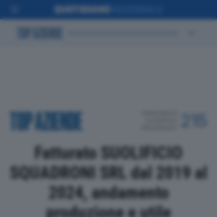
POSIZIONE IN
215
CLASSIFICA
PROVINCIALE
Fatturato SUOLIFICIO
SQUADRONI SRL dal 2019 al
2024, andamento
produzione e utile