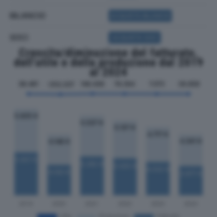
BILANCIO
ACQUISTA BILANCIO
SOCI
ACQUISTA SOCI
Crescita/diminuzione del fatturato,
dell'utile e della produzione dal 2019
al 2024