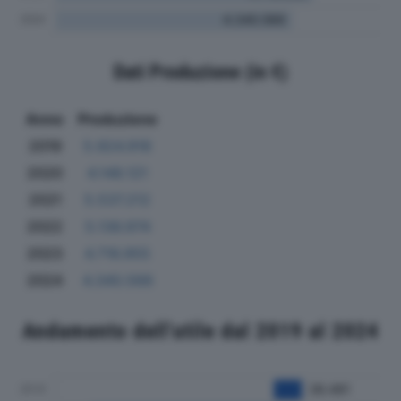
Dati Produzione (in €)
Anno
Produzione
2019
5.924.918
2020
4.148.121
2021
5.537.212
2022
5.136.974
2023
4.716.955
2024
4.340.566
Andamento dell'utile dal 2019 al 2024