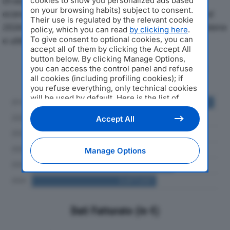
Di seguito l'andamento dei principali indicatori
cookies to show you personalized ads based
on your browsing habits) subject to consent.
economici di SUOLIFICIO SQUADRONI SRLdal 2019 al
Their use is regulated by the relevant cookie
2024, con particolare attenzione a fatturato, produzione
policy, which you can read
by clicking here
.
To give consent to optional cookies, you can
e utile d'esercizio.
accept all of them by clicking the Accept All
button below. By clicking Manage Options,
Andamento del fatturato dal 2019
you can access the control panel and refuse
al 2024
all cookies (including profiling cookies); if
you refuse everything, only technical cookies
will be used by default. Here is the list of
providers
. Cookie consent will be stored and
applied also to the other websites of
Accept All
Editoriale Nazionale and their subdomains. By
expressing your choice on this site, you will
therefore not be asked again on other
Manage Options
Editoriale Nazionale websites that use the
same consent management platform (CMP).
You can still modify or withdraw your choice
at any time through the “Privacy Settings”
section.
Dati Fatturato (in €)