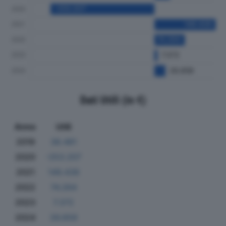
Dati Utili (in €)
Anno
Utili
2019
38.481
2020
-253.207
2021
149.439
2022
74.264
2023
7.372
2024
26.659