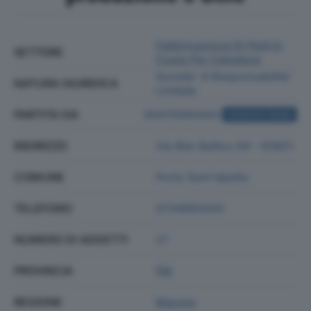
Fabbricazione Di Parti In
SETTORE
Cuoio Per Calzature
Societa' A Responsabilita'
NATURA GIURIDICA
Limitata
PARTITA IVA
00470060443
ACQUISTA VISURA
INDIRIZZO
Via Mar Baltico 64 - 63821
COMUNE
Porto Sant'elpidio
TELEFONO
0734993420
NUMERO DI ADDETTI
27
PROVINCIA
FM
REGIONE
Marche