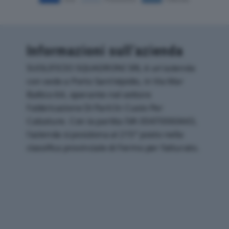
Informazioni sull’azienda
SUOLIFICIO SQUADRONI SRL è un'azienda
con sede a Porto Sant'elpidio, in Via Mar
Baltico 64, operante nel settore
Fabbricazione Di Parti In Cuoio Per
Calzature. Con la partita IVA 00470060443,
l'azienda si posiziona al 215° posto nella
classifica provinciale di Fermo per fatturato.