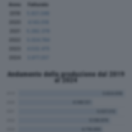
Anno
Fatturato
2019
5.821.046
2020
4.143.018
2021
5.282.379
2022
5.024.784
2023
4.532.475
2024
3.977.257
Andamento della produzione dal 2019
al 2024