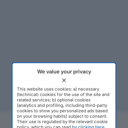
We value your privacy
This website uses cookies: a) necessary
(technical) cookies for the use of the site and
related services; b) optional cookies
(analytics and profiling, including third-party
cookies to show you personalized ads based
on your browsing habits) subject to consent.
Their use is regulated by the relevant cookie
policy, which you can read
by clicking here
.