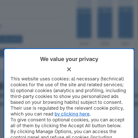
e
A BILANCIO
A SOCI
We value your privacy
This website uses cookies: a) necessary (technical)
azienda
cookies for the use of the site and related services;
b) optional cookies (analytics and profiling, including
TIVA DILETTANTISTICA A RL è un'azienda con sede a Fer
third-party cookies to show you personalized ads
based on your browsing habits) subject to consent.
attenimento E Di Divertimento. Con la partita IVA 010106004
Their use is regulated by the relevant cookie policy,
which you can read
by clicking here
.
To give consent to optional cookies, you can accept
all of them by clicking the Accept All button below.
By clicking Manage Options, you can access the
control panel and refuse all cookies (including