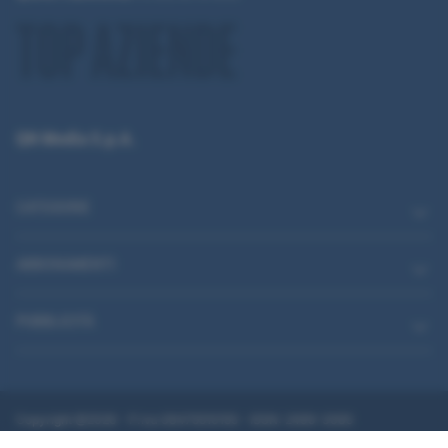
QN Media S.p.A.
CATEGORIE
ABBONAMENTI
PUBBLICITÀ
Copyright @2026 - P.Iva 08475510155 - ISSN: 2499-3085