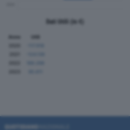
Dati Utili (in €)
Anno
Utili
2020
-117.918
2021
-124.139
2022
189.298
2023
95.611