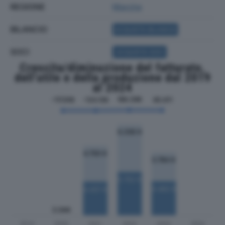
REGIONE
Marche
BILANCIO
ACQUISTA BILANCIO
SOCI
ACQUISTA SOCI
Crescita/diminuzione del fatturato,
dell'utile e della produzione dal 2019
al 2024