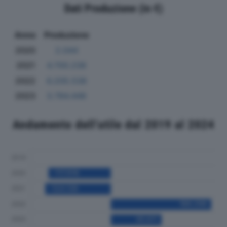
Dati Produzione (in €)
Anno
Produzione
2020
2.044
2021
4.700.238
2022
6.205.538
2023
3.784.448
Andamento dell'utile dal 2019 al 2024