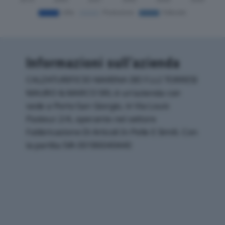
Informazioni sull’azienda
CALZATURIFICIO MARINA DEI F.LLI TORRESI
MAURO & MARCO SRL è un'azienda con
sede a Porto San Giorgio, in Via Louis
Pasteur 2/4, operante nel settore
Fabbricazione Di Articoli In Pelle E Simili. Con
la partita IVA 00186040440