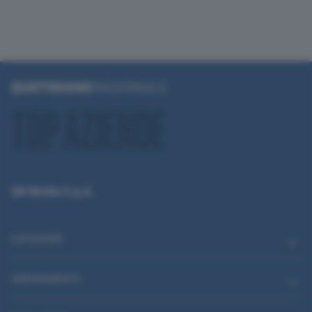
QN Media S.p.A.
CATEGORIE
ABBONAMENTI