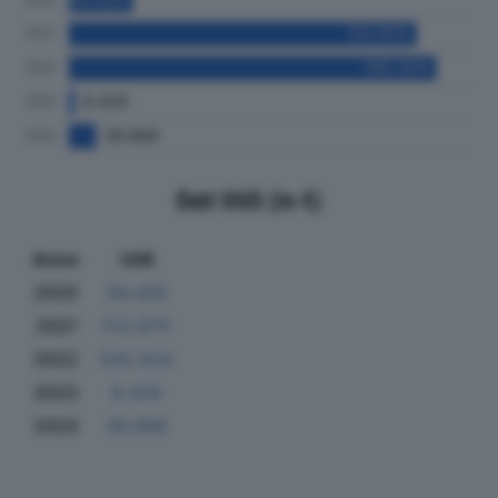
Dati Utili (in €)
Anno
Utili
2020
94.426
2021
512.870
2022
542.424
2023
8.428
2024
39.668