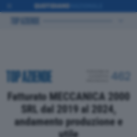
POSIZIONE IN
462
CLASSIFICA
PROVINCIALE
Fatturato MECCANICA 2000
SRL dal 2019 al 2024,
andamento produzione e
utile