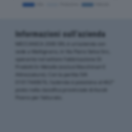
Informazioni sull’azienda
MECCANICA 2000 SRL è un'azienda con
sede a Maltignano, in Via Piano Selva Snc,
operante nel settore Fabbricazione Di
Prodotti In Metallo (esclusi Macchinari E
Attrezzature). Con la partita IVA
01017440676, l'azienda si posiziona al 462°
posto nella classifica provinciale di Ascoli-
Piceno per fatturato.