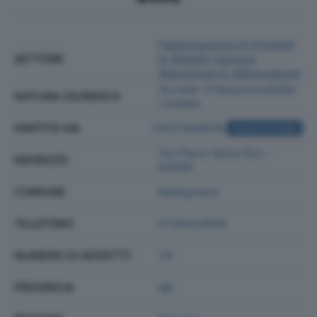
Fabbricazione Di Prodotti
SETTORE
In Metallo (esclusi
Macchinari E Attrezzature)
Societa' A Responsabilita'
NATURA GIURIDICA
Limitata
PARTITA IVA
01017440676
ACQUISTA VISURA
Via Piano Selva Snc -
INDIRIZZO
63085
COMUNE
Maltignano
TELEFONO
0736324016
NUMERO DI ADDETTI
24
PROVINCIA
AP