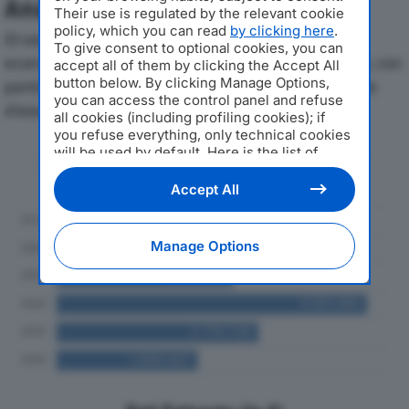
Analisi Economica 2019-2024
Their use is regulated by the relevant cookie
policy, which you can read
by clicking here
.
Di seguito l'andamento dei principali indicatori
To give consent to optional cookies, you can
economici di MECCANICA 2000 SRLdal 2019 al 2024, con
accept all of them by clicking the Accept All
button below. By clicking Manage Options,
particolare attenzione a fatturato, produzione e utile
you can access the control panel and refuse
d'esercizio.
all cookies (including profiling cookies); if
you refuse everything, only technical cookies
will be used by default. Here is the list of
Andamento del fatturato dal 2019
providers
. Cookie consent will be stored and
al 2024
applied also to the other websites of
Accept All
Editoriale Nazionale and their subdomains. By
expressing your choice on this site, you will
therefore not be asked again on other
Manage Options
Editoriale Nazionale websites that use the
same consent management platform (CMP).
You can still modify or withdraw your choice
at any time through the “Privacy Settings”
section.