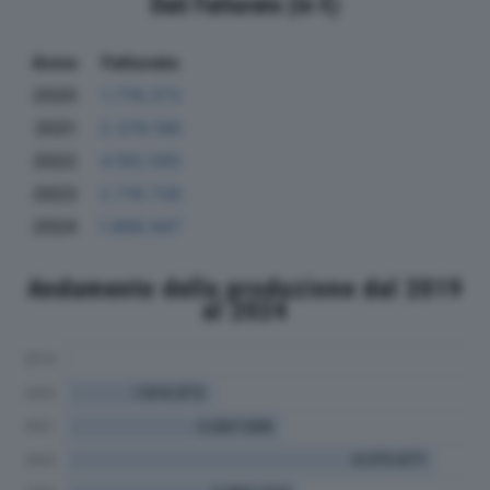
Dati Fatturato (in €)
Anno
Fatturato
2020
1.776.373
2021
2.379.196
2022
4.183.565
2023
2.719.728
2024
1.899.947
Andamento della produzione dal 2019
al 2024