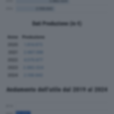
Dati Produzione (in €)
Anno
Produzione
2020
1.814.973
2021
2.667.398
2022
4.570.677
2023
2.882.024
2024
2.109.942
Andamento dell'utile dal 2019 al 2024