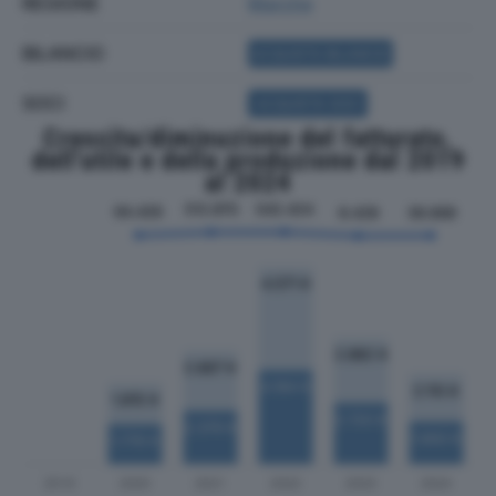
REGIONE
Marche
BILANCIO
ACQUISTA BILANCIO
SOCI
ACQUISTA SOCI
Crescita/diminuzione del fatturato,
dell'utile e della produzione dal 2019
al 2024