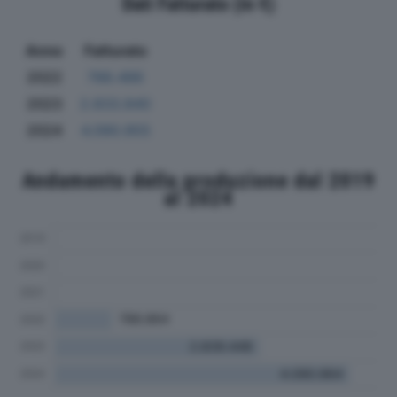
Dati Fatturato (in €)
Anno
Fatturato
2022
788.486
2023
2.833.840
2024
4.090.955
Andamento della produzione dal 2019
al 2024