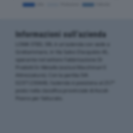
Informazioni sull’azienda
LOMA STEEL SRL è un'azienda con sede a
Grottammare, in Via Salvo D'acquisto 45,
operante nel settore Fabbricazione Di
Prodotti In Metallo (esclusi Macchinari E
Attrezzature). Con la partita IVA
02371230448, l'azienda si posiziona al 257°
posto nella classifica provinciale di Ascoli-
Piceno per fatturato.