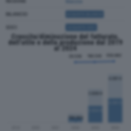
REGIONE
Marche
BILANCIO
ACQUISTA BILANCIO
SOCI
ACQUISTA SOCI
Crescita/diminuzione del fatturato,
dell'utile e della produzione dal 2019
al 2024