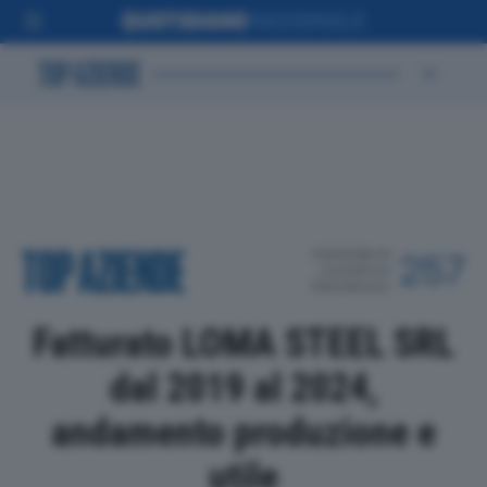
POSIZIONE IN
257
CLASSIFICA
PROVINCIALE
Fatturato LOMA STEEL SRL
dal 2019 al 2024,
andamento produzione e
utile