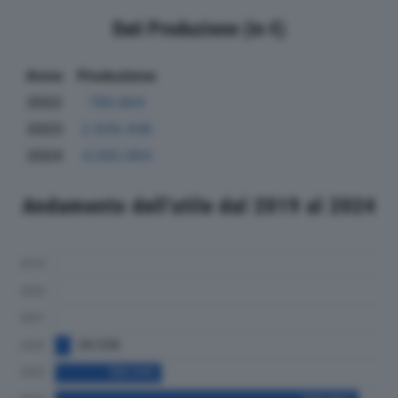
Dati Produzione (in €)
Anno
Produzione
2022
788.864
2023
2.839.448
2024
4.090.964
Andamento dell'utile dal 2019 al 2024