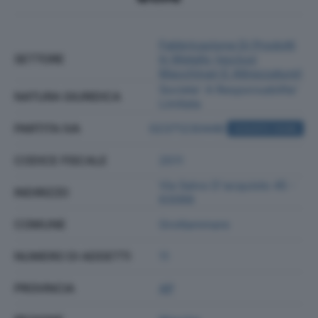
Fabbricazione Di Prodotti
SETTORE
In Metallo (esclusi
Macchinari E Attrezzature)
Societa' A Responsabilita'
NATURA GIURIDICA
Limitata
PARTITA IVA
02371230448
ACQUISTA VISURA
CODICE FISCALE
2511
Via Salvo D'acquisto 45 -
INDIRIZZO
63066
COMUNE
Grottammare
NUMERO DI ADDETTI
11
PROVINCIA
AP