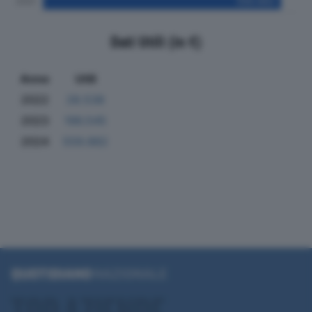
Dati Utili (in €)
Anno
Utili
2022
28.538
2023
196.545
2024
559.882