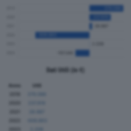
Dati Utili (in €)
Anno
Utili
2019
379.088
2020
237.819
2021
28.987
2022
-606.863
2023
2.208