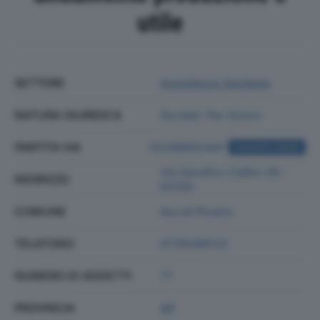
utile
SETTORE
Assistenza Sanitaria
NATURA GIURIDICA
Societa' Per Azioni
PARTITA IVA
02286650441
ACQUISTA VISURA
Via Serafino Cellini 26 -
INDIRIZZO
63100
COMUNE
Ascoli Piceno
TELEFONO
0735589122
NUMERO DI ADDETTI
77
PROVINCIA
AP