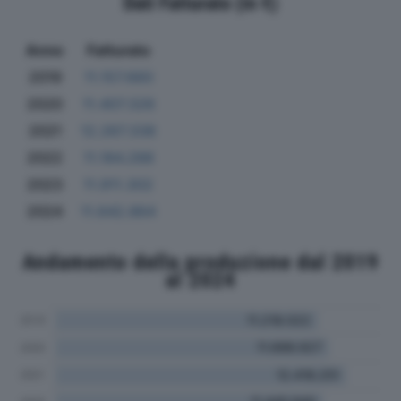
Dati Fatturato (in €)
Anno
Fatturato
2019
11.157.660
2020
11.407.326
2021
12.267.338
2022
11.184.288
2023
11.911.302
2024
11.642.864
Andamento della produzione dal 2019
al 2024