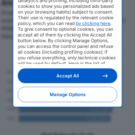
Analisi Economica 2019-2024
(analytics and profiling, including third-party
cookies to show you personalized ads based
Di seguito l'andamento dei principali indicatori
on your browsing habits) subject to consent.
Their use is regulated by the relevant cookie
economici di CASA DI CURA PRIVATA SAN BENEDETTO
policy, which you can read
by clicking here
.
SPAdal 2019 al 2024, con particolare attenzione a
To give consent to optional cookies, you can
accept all of them by clicking the Accept All
fatturato, produzione e utile d'esercizio.
button below. By clicking Manage Options,
you can access the control panel and refuse
Andamento del fatturato dal 2019
all cookies (including profiling cookies); if
al 2024
you refuse everything, only technical cookies
will be used by default. Here is the list of
providers
. Cookie consent will be stored and
applied also to the other websites of
Accept All
Editoriale Nazionale and their subdomains. By
expressing your choice on this site, you will
therefore not be asked again on other
Manage Options
Editoriale Nazionale websites that use the
same consent management platform (CMP).
You can still modify or withdraw your choice
at any time through the “Privacy Settings”
section.