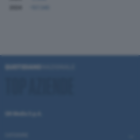
2024
-157.345
QN Media S.p.A.
CATEGORIE