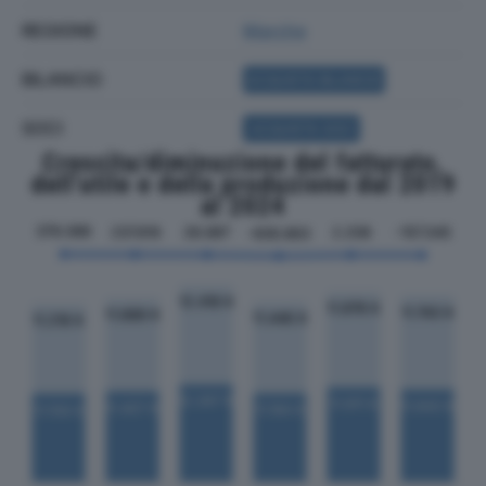
REGIONE
Marche
BILANCIO
ACQUISTA BILANCIO
SOCI
ACQUISTA SOCI
Crescita/diminuzione del fatturato,
dell'utile e della produzione dal 2019
al 2024