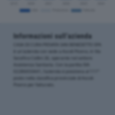
Informazioni sull’azienda
CASA DI CURA PRIVATA SAN BENEDETTO SPA
è un'azienda con sede a Ascoli Piceno, in Via
Serafino Cellini 26, operante nel settore
Assistenza Sanitaria. Con la partita IVA
02286650441, l'azienda si posiziona al 111°
posto nella classifica provinciale di Ascoli-
Piceno per fatturato.