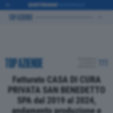
POSIZIONE IN
111
CLASSIFICA
PROVINCIALE
Fatturato CASA DI CURA
PRIVATA SAN BENEDETTO
SPA dal 2019 al 2024,
andamento produzione e