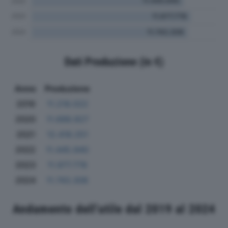
Dati Produzione (in €)
Anno
Produzione
2019
11.218.022
2020
11.688.927
2021
12.418.251
2022
11.445.940
2023
11.977.778
2024
11.743.308
Andamento dell'utile dal 2019 al 2024