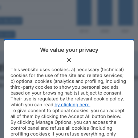
e
A BILANCIO
A SOCI
We value your privacy
azienda
This website uses cookies: a) necessary (technical)
cookies for the use of the site and related services;
e a Maltignano, in Via Borghetto 14, operante nel settore
b) optional cookies (analytics and profiling, including
n Pelle E Pelliccia. Con la partita IVA 00798890679
third-party cookies to show you personalized ads
based on your browsing habits) subject to consent.
Their use is regulated by the relevant cookie policy,
which you can read
by clicking here
.
To give consent to optional cookies, you can accept
all of them by clicking the Accept All button below.
By clicking Manage Options, you can access the
control panel and refuse all cookies (including
profiling cookies); if you refuse everything, only