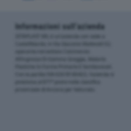
Informazioni sull’azienda
ZETAPLAST SRL è un'azienda con sede a
Castelfidardo, in Via Giacomo Matteotti 52,
operante nel settore Commercio
All'ingrosso Di Gomma Greggia, Materie
Plastiche In Forme Primarie E Semilavorati.
Con la partita IVA 02618180422, l'azienda si
posiziona al 877° posto nella classifica
provinciale di Ancona per fatturato.