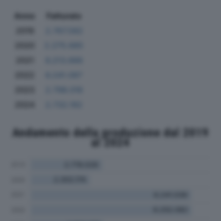
Anno
Fatturato
2019
2.767.582
2020
2.275.685
2021
6.213.666
2022
6.241.097
2023
2.798.016
2024
2.732.192
Andamento della produzione dal 2019
al 2024