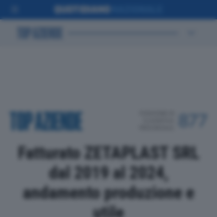
POSIZIONE IN
877
CLASSIFICA
PROVINCIALE
Fatturato ZETAPLAST SRL
dal 2019 al 2024,
andamento produzione e
utile