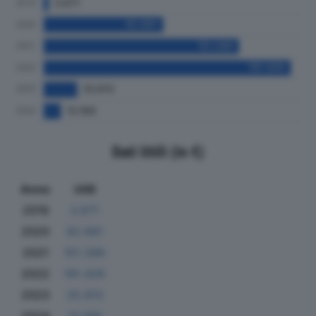
Dati Utili (in €)
Anno
Utili
2019
3.671
2020
92.681
2021
151.289
2022
191.426
2023
25.913