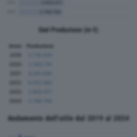
Dati Produzione (in €)
Anno
Produzione
2019
2.778.026
2020
2.302.174
2021
6.241.036
2022
6.252.082
2023
2.832.071
2024
2.748.756
Andamento dell'utile dal 2019 al 2024