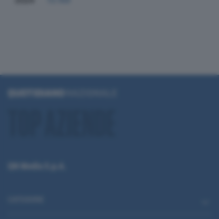
2024
13.169
QN Media S.p.A.
CATEGORIE