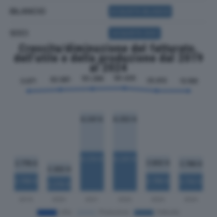
BILANCIO
ACQUISTA BILANCIO
SOCI
ACQUISTA SOCI
Crescita/diminuzione del fatturato,
dell'utile e della produzione dal 2019
al 2024