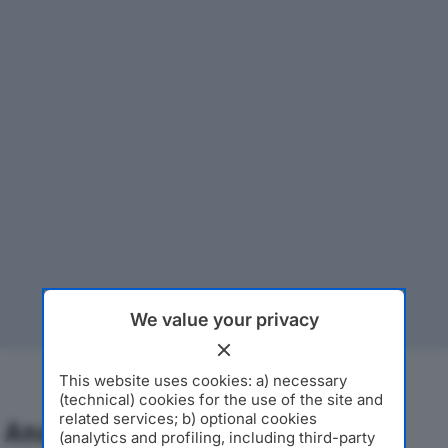
We value your privacy
This website uses cookies: a) necessary
(technical) cookies for the use of the site and
related services; b) optional cookies
Analisi Economica 2019-2024
(analytics and profiling, including third-party