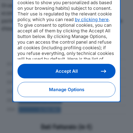
cookies to show you personalized ads based
Di seguito l'andamento dei principali indicatori
on your browsing habits) subject to consent.
economici di ZETAPLAST SRLdal 2019 al 2024, con
Their use is regulated by the relevant cookie
policy, which you can read
by clicking here
.
particolare attenzione a fatturato, produzione e utile
To give consent to optional cookies, you can
d'esercizio.
accept all of them by clicking the Accept All
button below. By clicking Manage Options,
you can access the control panel and refuse
Andamento del fatturato dal 2019
all cookies (including profiling cookies); if
al 2024
you refuse everything, only technical cookies
will be used by default. Here is the list of
providers
. Cookie consent will be stored and
applied also to the other websites of
Accept All
Editoriale Nazionale and their subdomains. By
expressing your choice on this site, you will
therefore not be asked again on other
Manage Options
Editoriale Nazionale websites that use the
same consent management platform (CMP).
You can still modify or withdraw your choice
at any time through the “Privacy Settings”
section.
Dati Fatturato (in €)