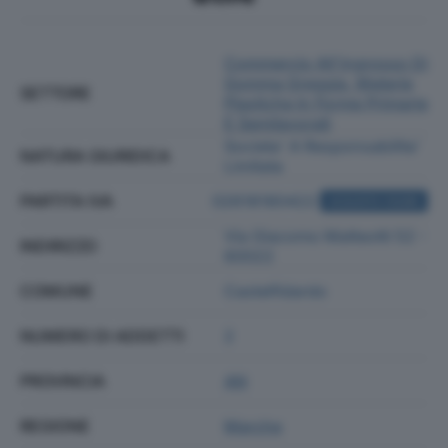
Commercio All'ingrosso Di
Gomma Greggia, Materie
SETTORE
Plastiche In Forme Primarie
E Semilavorati
Societa' A Responsabilita'
NATURA GIURIDICA
Limitata
PARTITA IVA
02618180422
ACQUISTA VISURA
Via Giacomo Matteotti 52 -
INDIRIZZO
60022
COMUNE
Castelfidardo
NUMERO DI ADDETTI
2
PROVINCIA
AN
REGIONE
Marche