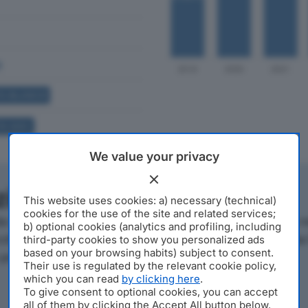
e
A BILANCIO
A SOCI
We value your privacy
azienda
This website uses cookies: a) necessary (technical)
cookies for the use of the site and related services;
con sede a Fabriano, in Via Cesare Balbo 35, operante ne
b) optional cookies (analytics and profiling, including
chiature Per Uso Domestico Non Elettriche. Con la partita
third-party cookies to show you personalized ads
based on your browsing habits) subject to consent.
a provinciale di Ancona per fatturato.
Their use is regulated by the relevant cookie policy,
which you can read
by clicking here
.
To give consent to optional cookies, you can accept
all of them by clicking the Accept All button below.