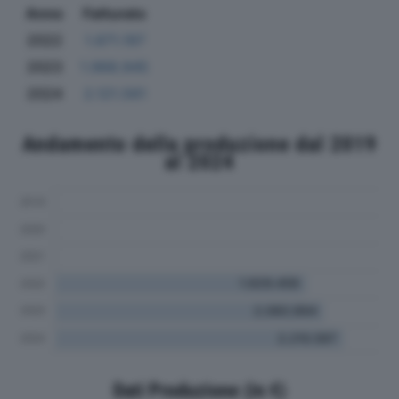
Anno
Fatturato
2022
1.871.197
2023
1.968.945
2024
2.121.561
Andamento della produzione dal 2019
al 2024
Dati Produzione (in €)