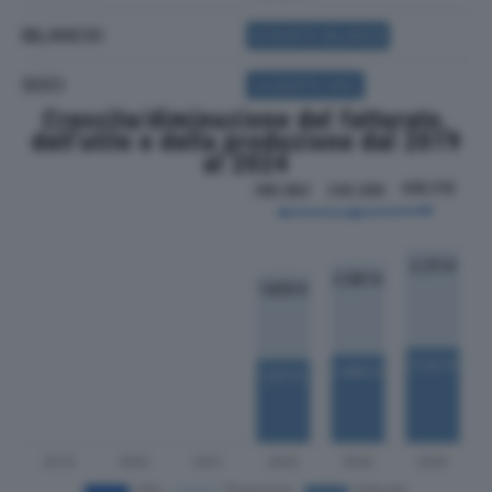
BILANCIO
ACQUISTA BILANCIO
SOCI
ACQUISTA SOCI
Crescita/diminuzione del fatturato,
dell'utile e della produzione dal 2019
al 2024