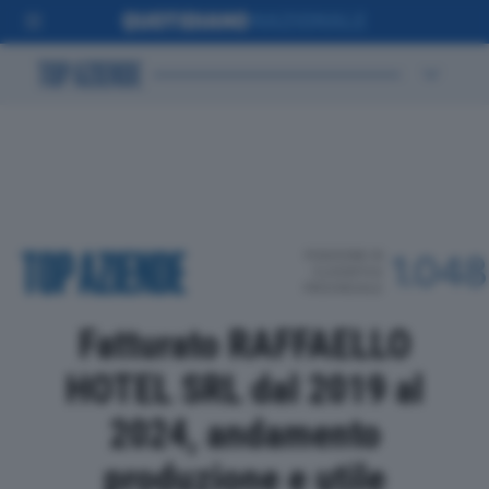
POSIZIONE IN
1.048
CLASSIFICA
PROVINCIALE
Fatturato RAFFAELLO
HOTEL SRL dal 2019 al
2024, andamento
produzione e utile