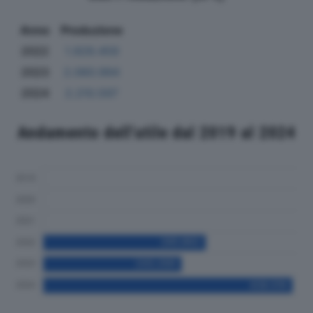
Anno
Produzione
2022
1.929.459
2023
2.060.994
2024
2.210.597
Andamento dell'utile dal 2019 al 2024