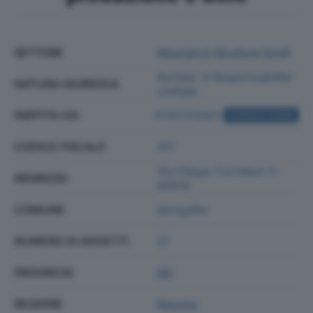
SETTORE
Alberghi E Strutture Simili
Societa' A Responsabilita'
NATURA GIURIDICA
Limitata
PARTITA IVA
01101310421
ACQUISTA VISURA
CODICE FISCALE
551
Via Filippo Corridoni 3 -
INDIRIZZO
60019
COMUNE
Senigallia
NUMERO DI ADDETTI
27
PROVINCIA
AN
REGIONE
Marche