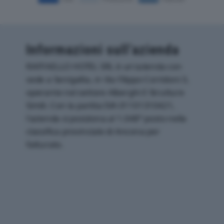
Informazioni sull’azienda
RAFFAELLO HOTEL SRL è un'azienda con
sede a Senigallia, in Via Filippo Corridoni 3,
operante nel settore Alberghi E Strutture
Simili. Con la partita IVA 01101310421,
l'azienda si posiziona al 1.048° posto nella
classifica provinciale di Ancona per
fatturato.