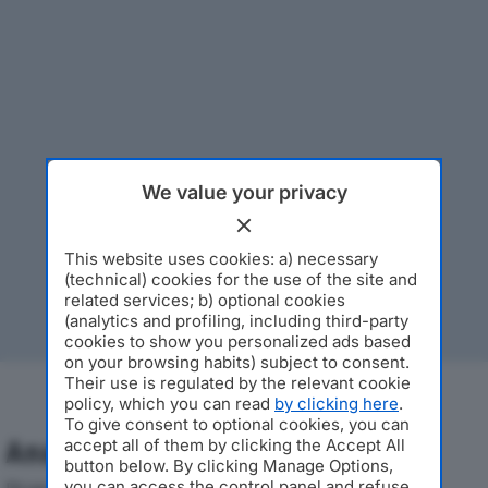
We value your privacy
This website uses cookies: a) necessary
(technical) cookies for the use of the site and
related services; b) optional cookies
(analytics and profiling, including third-party
cookies to show you personalized ads based
on your browsing habits) subject to consent.
Their use is regulated by the relevant cookie
policy, which you can read
by clicking here
.
To give consent to optional cookies, you can
accept all of them by clicking the Accept All
Analisi Economica 2019-2024
button below. By clicking Manage Options,
you can access the control panel and refuse