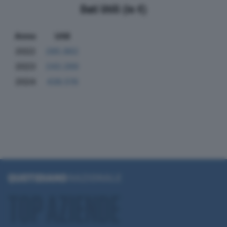
Dati Utili (in €)
Anno
Utili
2022
285.862
2023
243.269
2024
438.519