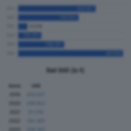
Dati Utili (in €)
Anno
Utili
2019
434.527
2020
338.922
2021
51.578
2022
130.363
2023
258.287