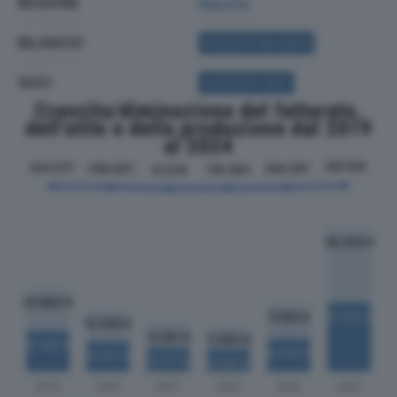
REGIONE
Marche
BILANCIO
ACQUISTA BILANCIO
SOCI
ACQUISTA SOCI
Crescita/diminuzione del fatturato,
dell'utile e della produzione dal 2019
al 2024