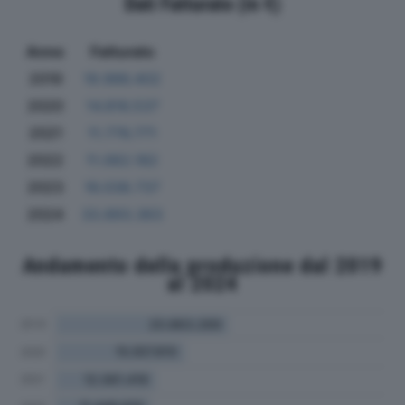
Dati Fatturato (in €)
Anno
Fatturato
2019
19.986.402
2020
14.816.537
2021
11.776.771
2022
11.062.182
2023
16.038.737
2024
33.893.363
Andamento della produzione dal 2019
al 2024