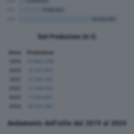
Dati Produzione (in €)
Anno
Produzione
2019
20.863.269
2020
15.557.810
2021
12.061.419
2022
11.449.610
2023
17.158.803
2024
36.333.967
Andamento dell'utile dal 2019 al 2024