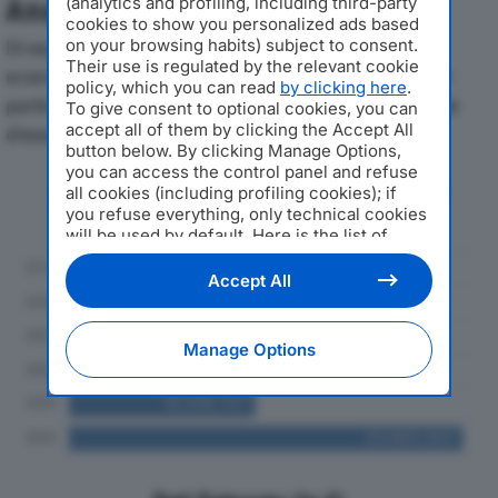
(analytics and profiling, including third-party
Analisi Economica 2019-2024
cookies to show you personalized ads based
on your browsing habits) subject to consent.
Di seguito l'andamento dei principali indicatori
Their use is regulated by the relevant cookie
economici di PUNTO AUTO SRLdal 2019 al 2024, con
policy, which you can read
by clicking here
.
particolare attenzione a fatturato, produzione e utile
To give consent to optional cookies, you can
accept all of them by clicking the Accept All
d'esercizio.
button below. By clicking Manage Options,
you can access the control panel and refuse
Andamento del fatturato dal 2019
all cookies (including profiling cookies); if
al 2024
you refuse everything, only technical cookies
will be used by default. Here is the list of
providers
. Cookie consent will be stored and
applied also to the other websites of
Accept All
Editoriale Nazionale and their subdomains. By
expressing your choice on this site, you will
therefore not be asked again on other
Manage Options
Editoriale Nazionale websites that use the
same consent management platform (CMP).
You can still modify or withdraw your choice
at any time through the “Privacy Settings”
section.