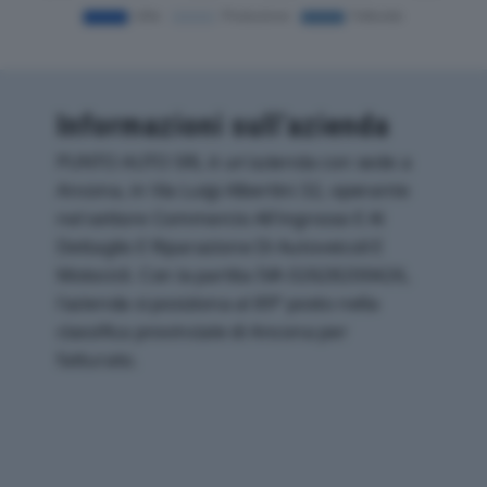
Informazioni sull’azienda
PUNTO AUTO SRL è un'azienda con sede a
Ancona, in Via Luigi Albertini 32, operante
nel settore Commercio All'ingrosso E Al
Dettaglio E Riparazione Di Autoveicoli E
Motocicli. Con la partita IVA 02628200426,
l'azienda si posiziona al 89° posto nella
classifica provinciale di Ancona per
fatturato.