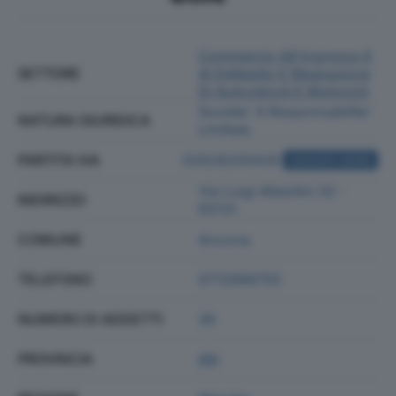
Commercio All'ingrosso E
SETTORE
Al Dettaglio E Riparazione
Di Autoveicoli E Motocicli
Societa' A Responsabilita'
NATURA GIURIDICA
Limitata
PARTITA IVA
02628200426
ACQUISTA VISURA
Via Luigi Albertini 32 -
INDIRIZZO
60131
COMUNE
Ancona
TELEFONO
0712868755
NUMERO DI ADDETTI
36
PROVINCIA
AN