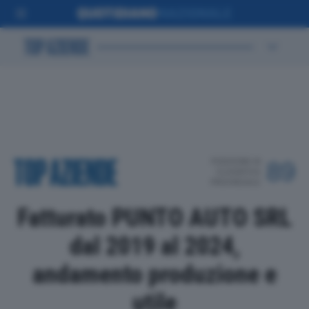
POSIZIONE IN
89
CLASSIFICA
PROVINCIALE
Fatturato PUNTO AUTO SRL
dal 2019 al 2024,
andamento produzione e
utile