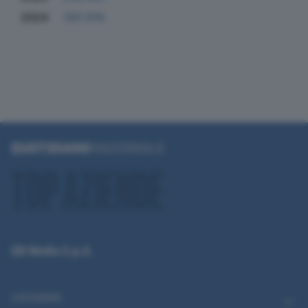
2024
587.919
QN Media S.p.A.
CATEGORIE