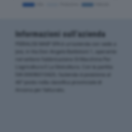
Informazioni sull’azienda
PIERALISI MAIP SPA è un'azienda con sede a
Jesi, in Via Don Angelo Battistoni 1, operante
nel settore Fabbricazione Di Macchine Per
L'agricoltura E La Silvicoltura. Con la partita
IVA 00696010420, l'azienda si posiziona al
46° posto nella classifica provinciale di
Ancona per fatturato.