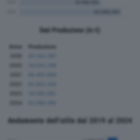
Dati Produzione (in €)
Anno
Produzione
2019
65.042.367
2020
54.502.246
2021
68.455.868
2022
62.952.326
2023
50.188.260
2024
62.698.280
Andamento dell'utile dal 2019 al 2024