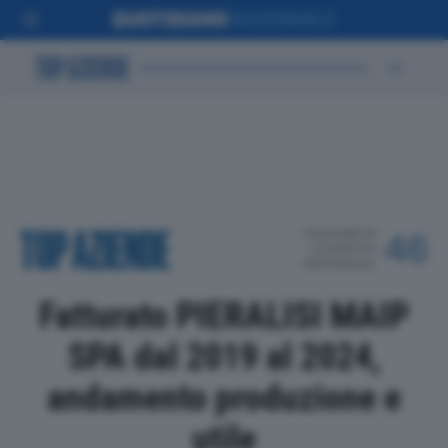
POSIZIONE IN
46
CLASSIFICA
PROVINCIALE
Fatturato PIERALISI MAIP
SPA dal 2019 al 2024,
andamento produzione e
utile