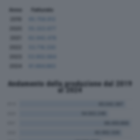
Anno
Fatturato
2019
65.758.912
2020
55.322.677
2021
62.942.478
2022
53.718.330
2023
53.902.664
2024
61.664.863
Andamento della produzione dal 2019
al 2024