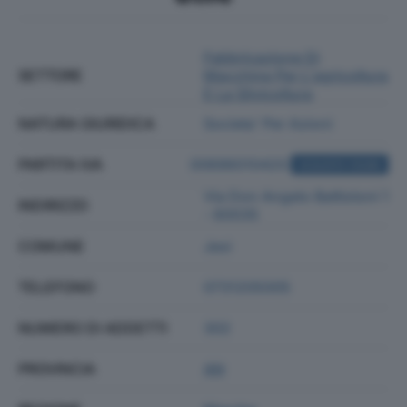
Fabbricazione Di
SETTORE
Macchine Per L'agricoltura
E La Silvicoltura
NATURA GIURIDICA
Societa' Per Azioni
PARTITA IVA
00696010420
ACQUISTA VISURA
Via Don Angelo Battistoni 1
INDIRIZZO
- 60035
COMUNE
Jesi
TELEFONO
0731205005
NUMERO DI ADDETTI
302
PROVINCIA
AN