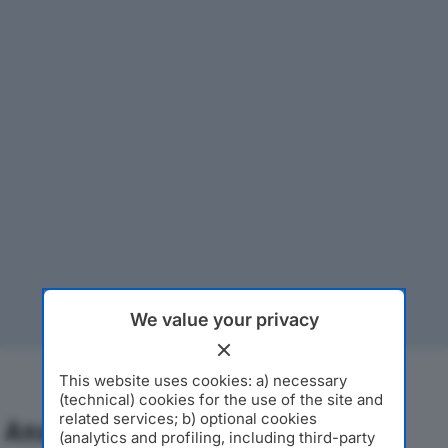
We value your privacy
This website uses cookies: a) necessary
(technical) cookies for the use of the site and
related services; b) optional cookies
Analisi Economica 2019-2024
(analytics and profiling, including third-party