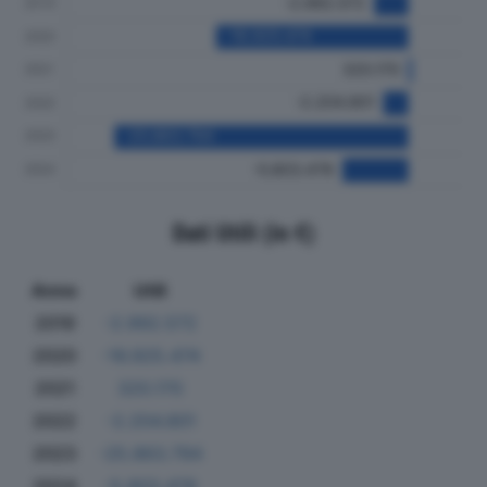
Dati Utili (in €)
Anno
Utili
2019
-2.992.572
2020
-16.925.474
2021
320.170
2022
-2.204.801
2023
-25.863.794
2024
-5.803.478