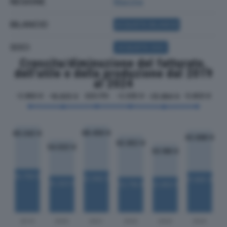
REGIONE
Marche
BILANCIO
ACQUISTA BILANCIO
SOCI
ACQUISTA SOCI
Crescita/diminuzione del fatturato,
dell'utile e della produzione dal 2019
al 2024