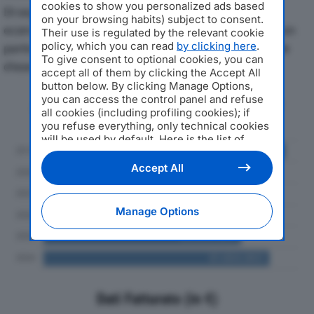
cookies to show you personalized ads based
Di seguito l'andamento dei principali indicatori
on your browsing habits) subject to consent.
economici di PIERALISI MAIP SPAdal 2019 al 2024, con
Their use is regulated by the relevant cookie
policy, which you can read
by clicking here
.
particolare attenzione a fatturato, produzione e utile
To give consent to optional cookies, you can
d'esercizio.
accept all of them by clicking the Accept All
button below. By clicking Manage Options,
you can access the control panel and refuse
Andamento del fatturato dal 2019
all cookies (including profiling cookies); if
al 2024
you refuse everything, only technical cookies
will be used by default. Here is the list of
providers
. Cookie consent will be stored and
applied also to the other websites of
Accept All
Editoriale Nazionale and their subdomains. By
expressing your choice on this site, you will
therefore not be asked again on other
Manage Options
Editoriale Nazionale websites that use the
same consent management platform (CMP).
You can still modify or withdraw your choice
at any time through the “Privacy Settings”
section.
Dati Fatturato (in €)