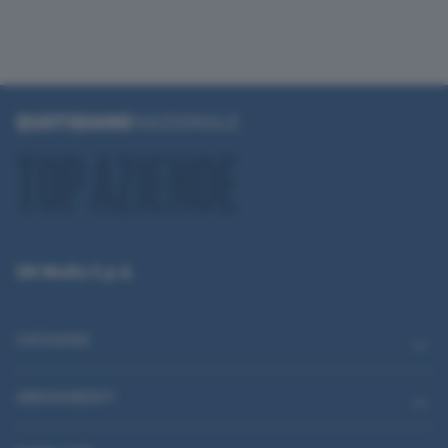
QN Media S.p.A.
CATEGORIE
ABBONAMENTI