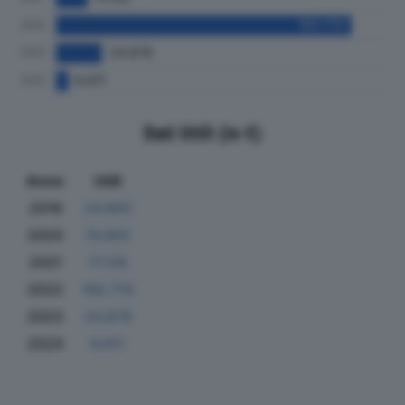
Dati Utili (in €)
Anno
Utili
2019
24.893
2020
74.855
2021
17.135
2022
160.710
2023
24.878
2024
6.611