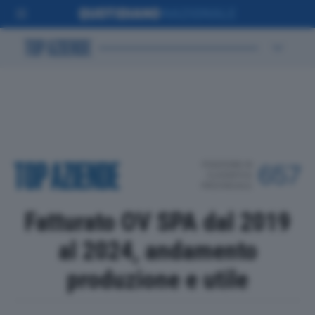
POSIZIONE IN
657
CLASSIFICA
PROVINCIALE
Fatturato OV SPA dal 2019
al 2024, andamento
produzione e utile