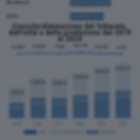
BILANCIO
ACQUISTA BILANCIO
SOCI
ACQUISTA SOCI
Crescita/diminuzione del fatturato,
dell'utile e della produzione dal 2019
al 2024