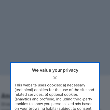
We value your privacy
This website uses cookies: a) necessary
(technical) cookies for the use of the site and
Analisi Economica 2019-2024
related services; b) optional cookies
(analytics and profiling, including third-party
Di seguito l'andamento dei principali indicatori
cookies to show you personalized ads based
on your browsing habits) subject to consent.