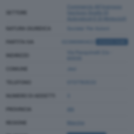
Commercio All'ingrosso
SETTORE
(escluso Quello Di
Autoveicoli E Di Motocicli)
NATURA GIURIDICA
Societa' Per Azioni
PARTITA IVA
02396990422
ACQUISTA VISURA
Via Pasquinelli 2/a -
INDIRIZZO
60035
COMUNE
Jesi
TELEFONO
0737783533
NUMERO DI ADDETTI
3
PROVINCIA
AN
REGIONE
Marche