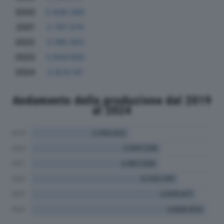
2020
2.838.490
2021
2.787.374
2022
3.199.363
2023
3.604.692
2024
3.824.141
Andamento della produzione dal 2019
al 2024