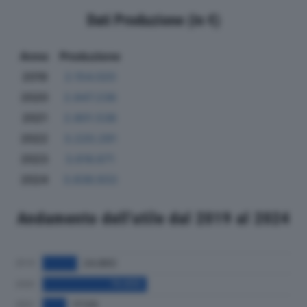
Dati Produzione (in €)
Anno
Produzione
2019
2.154.020
2020
2.847.236
2021
2.801.538
2022
3.220.291
2023
3.616.671
2024
3.836.933
Andamento dell'utile dal 2019 al 2024