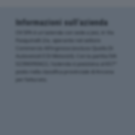
Informazioni sull’azienda
OV SPA è un'azienda con sede a Jesi, in Via
Pasquinelli 2/a, operante nel settore
Commercio All'ingrosso (escluso Quello Di
Autoveicoli E Di Motocicli). Con la partita IVA
02396990422, l'azienda si posiziona al 657°
posto nella classifica provinciale di Ancona
per fatturato.