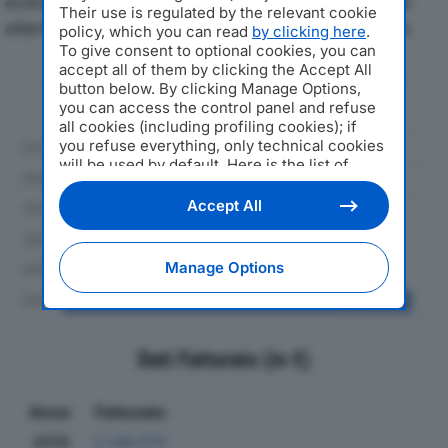
economici di OV SPAdal 2019 al 2024, con particolare
Their use is regulated by the relevant cookie
attenzione a fatturato, produzione e utile d'esercizio.
policy, which you can read
by clicking here
.
To give consent to optional cookies, you can
accept all of them by clicking the Accept All
Andamento del fatturato dal 2019
button below. By clicking Manage Options,
al 2024
you can access the control panel and refuse
all cookies (including profiling cookies); if
you refuse everything, only technical cookies
will be used by default. Here is the list of
providers
. Cookie consent will be stored and
applied also to the other websites of
Accept All
Editoriale Nazionale and their subdomains. By
expressing your choice on this site, you will
therefore not be asked again on other
Manage Options
Editoriale Nazionale websites that use the
same consent management platform (CMP).
You can still modify or withdraw your choice
at any time through the “Privacy Settings”
section.
Dati Fatturato (in €)
Anno
Fatturato
2019
2.146.075