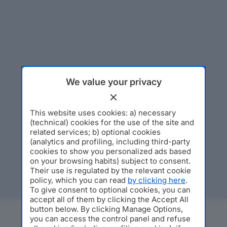
We value your privacy
This website uses cookies: a) necessary
(technical) cookies for the use of the site and
related services; b) optional cookies
(analytics and profiling, including third-party
cookies to show you personalized ads based
on your browsing habits) subject to consent.
Their use is regulated by the relevant cookie
policy, which you can read
by clicking here
.
To give consent to optional cookies, you can
accept all of them by clicking the Accept All
button below. By clicking Manage Options,
you can access the control panel and refuse