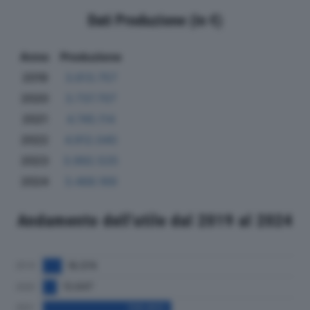
Dati Produzione (in €)
Anno
Produzione
2019
3.613.757
2020
3.737.707
2021
4.745.114
2022
4.912.040
2023
3.992.525
2024
3.468.169
Andamento dell'utile dal 2019 al 2024