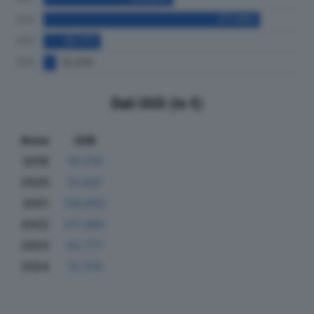
Dati Utili (in €)
Anno
Utili
2019
18.574
2020
13.647
2021
126.602
2022
211.083
2023
55.777
2024
12.374