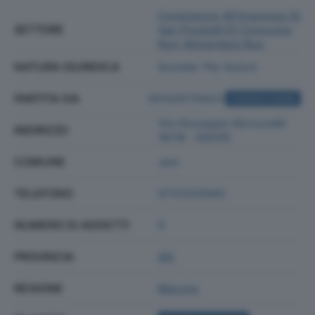
Commercio All'ingrosso Di
SETTORE
Vari Prodotti Di Consumo
Non Alimentare Nca
NATURA GIURIDICA
Societa' Per Azioni
PARTITA IVA
00142570423
ACQUISTA VISURA
Via Giuseppe Abruzzetti
INDIRIZZO
16/18 - 60035
COMUNE
Jesi
TELEFONO
0731202943
NUMERO DI ADDETTI
9
PROVINCIA
AN
REGIONE
Marche