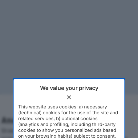
We value your privacy
This website uses cookies: a) necessary
(technical) cookies for the use of the site and
Analisi Economica 2019-2024
related services; b) optional cookies
(analytics and profiling, including third-party
Di seguito l'andamento dei principali indicatori
cookies to show you personalized ads based
on your browsing habits) subject to consent.