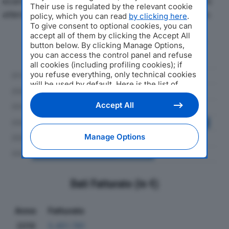
economici di LCJ SPAdal 2019 al 2024, con particolare
Their use is regulated by the relevant cookie
attenzione a fatturato, produzione e utile d'esercizio.
policy, which you can read
by clicking here
.
To give consent to optional cookies, you can
accept all of them by clicking the Accept All
Andamento del fatturato dal 2019
button below. By clicking Manage Options,
al 2024
you can access the control panel and refuse
all cookies (including profiling cookies); if
you refuse everything, only technical cookies
will be used by default. Here is the list of
providers
. Cookie consent will be stored and
applied also to the other websites of
Accept All
Editoriale Nazionale and their subdomains. By
expressing your choice on this site, you will
therefore not be asked again on other
Manage Options
Editoriale Nazionale websites that use the
same consent management platform (CMP).
You can still modify or withdraw your choice
at any time through the “Privacy Settings”
section.
Dati Fatturato (in €)
Anno
Fatturato
2019
3.451.781