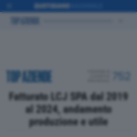
POSIZIONE IN
752
CLASSIFICA
PROVINCIALE
Fatturato LCJ SPA dal 2019
al 2024, andamento
produzione e utile