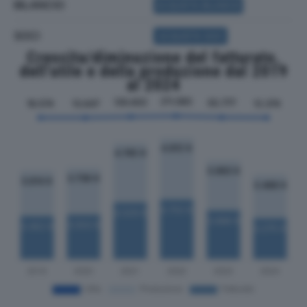
BILANCIO
ACQUISTA BILANCIO
SOCI
ACQUISTA SOCI
Crescita/diminuzione del fatturato,
dell'utile e della produzione dal 2019
al 2024