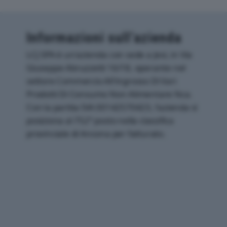
Informazioni sull’azienda
LCJ SPA è un'azienda con sede a Jesi, in Via
Giuseppe Abruzzetti 16/18, operante nel
settore Commercio All'ingrosso Di Vari
Prodotti Di Consumo Non Alimentare Nca.
Con la partita IVA 00142570423, l'azienda si
posiziona al 752° posto nella classifica
provinciale di Ancona per fatturato.