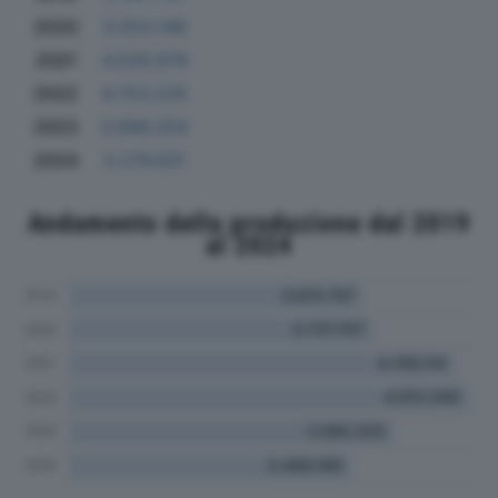
2020
3.553.148
2021
4.528.979
2022
4.753.225
2023
3.896.254
2024
3.274.631
Andamento della produzione dal 2019
al 2024