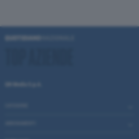
QN Media S.p.A.
CATEGORIE
ABBONAMENTI