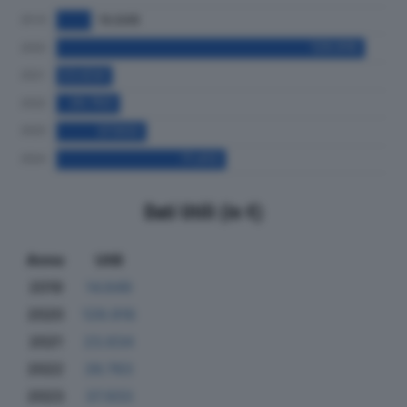
Dati Utili (in €)
Anno
Utili
2019
14.649
2020
129.916
2021
23.634
2022
26.763
2023
37.933