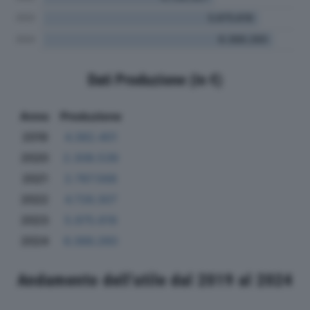
Dati Produzione (in €)
Anno
Produzione
2019
4.382.401
2020
2.308.539
2021
2.787.568
2022
4.726.307
2023
5.975.619
2024
6.366.260
Andamento dell'utile dal 2019 al 2024