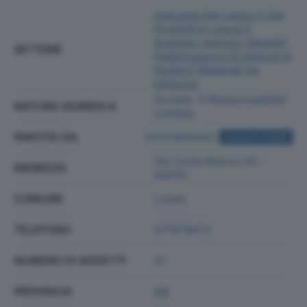
Industria Del Legno E Dei
Prodotti In Legno E
Sughero (esclusi I Mobili);
SETTORE
Fabbricazione Di Articoli In
Paglia E Materiali Da
Intreccio
Societa' A Responsabilita'
NATURA GIURIDICA
Limitata
PARTITA IVA
02153850421
ACQUISTA VISURA
Via Costa Bianca 43 -
INDIRIZZO
60025
COMUNE
Loreto
TELEFONO
071978072
NUMERO DI ADDETTI
41
PROVINCIA
AN