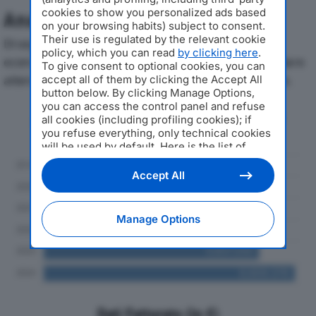
cookies to show you personalized ads based
Analisi Economica 2019-2024
on your browsing habits) subject to consent.
Their use is regulated by the relevant cookie
Di seguito l'andamento dei principali indicatori
policy, which you can read
by clicking here
.
economici di L.A.L. SRLdal 2019 al 2024, con particolare
To give consent to optional cookies, you can
attenzione a fatturato, produzione e utile d'esercizio.
accept all of them by clicking the Accept All
button below. By clicking Manage Options,
you can access the control panel and refuse
Andamento del fatturato dal 2019
all cookies (including profiling cookies); if
al 2024
you refuse everything, only technical cookies
will be used by default. Here is the list of
providers
. Cookie consent will be stored and
applied also to the other websites of
Accept All
Editoriale Nazionale and their subdomains. By
expressing your choice on this site, you will
therefore not be asked again on other
Manage Options
Editoriale Nazionale websites that use the
same consent management platform (CMP).
You can still modify or withdraw your choice
at any time through the “Privacy Settings”
section.
Dati Fatturato (in €)