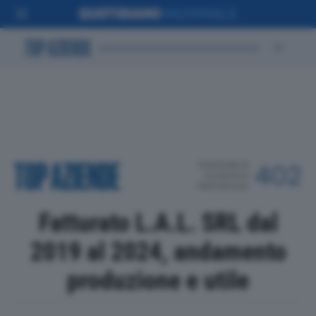
POSIZIONE IN
402
CLASSIFICA
PROVINCIALE
Fatturato L.A.L. SRL dal
2019 al 2024, andamento
produzione e utile