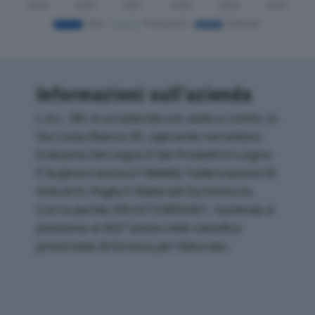
Informazioni sull’azienda
L.A.L. SRL è un'azienda con sede a Loreto, in
Via Costa Bianca 43, operante nel settore
Industria Del Legno E Dei Prodotti In Legno
E Sughero (esclusi I Mobili); Fabbricazione Di
Articoli In Paglia E Materiali Da Intreccio.
Con la partita IVA 02153850421, l'azienda si
posiziona al 402° posto nella classifica
provinciale di Ancona per fatturato.