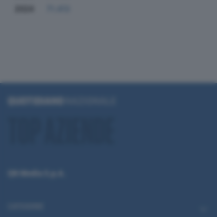
2024
71.413
QN Media S.p.A.
CATEGORIE