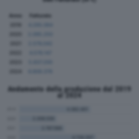
Anno
Fatturato
2019
4.295.064
2020
2.095.250
2021
2.576.042
2022
4.578.147
2023
5.837.200
2024
6.809.378
Andamento della produzione dal 2019
al 2024