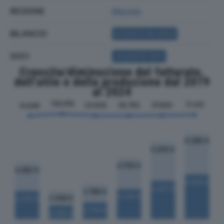
REGIONE
Marche
BILANCIO
ACQUISTA BILANCIO
SOCI
ACQUISTA SOCI
Crescita/diminuzione del fatturato,
dell'utile e della produzione dal 2019
al 2024