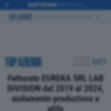
POSIZIONE IN
661
CLASSIFICA
PROVINCIALE
Fatturato EUREKA SRL LAB
DIVISION dal 2019 al 2024,
andamento produzione e
utile