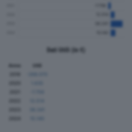
Dati Utili (in €)
Anno
Utili
2019
-268.070
2020
1.635
2021
-7.756
2022
12.514
2023
38.341
2024
15.140