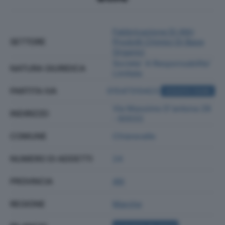
Fabbricazione Di Altri
SETTORE
Prodotti Chimici Di Base
Organici
Societa' A Responsabilita'
NATURA GIURIDICA
Limitata
PARTITA IVA
01547310423
ACQUISTA VISURA
Via Massimo D'antona 28
INDIRIZZO
- 60033
COMUNE
Chiaravalle
NUMERO DI ADDETTI
24
PROVINCIA
AN
REGIONE
Marche