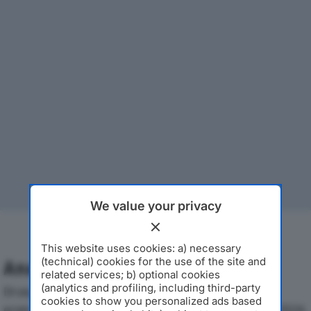
We value your privacy
This website uses cookies: a) necessary
(technical) cookies for the use of the site and
Analisi Economica 2019-2024
related services; b) optional cookies
(analytics and profiling, including third-party
Di seguito l'andamento dei principali indicatori
cookies to show you personalized ads based
economici di EUREKA SRL LAB DIVISIONdal 2019 al 2024,