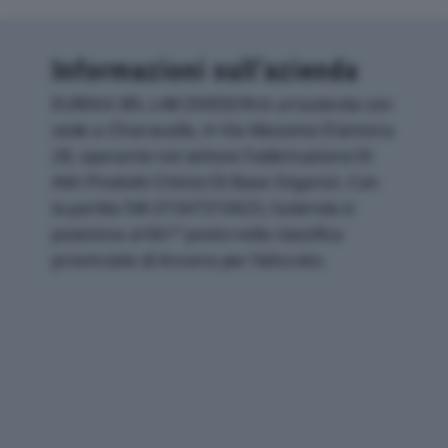
Informazioni sull’azienda
EUREKA SRL LAB DIVISION è un'azienda con
sede a Chiaravalle, in Via Massimo D'antona
28, operante nel settore Fabbricazione Di
Altri Prodotti Chimici Di Base Organici. Con
la partita IVA 01547310423, l'azienda si
posiziona al 661° posto nella classifica
provinciale di Ancona per fatturato.