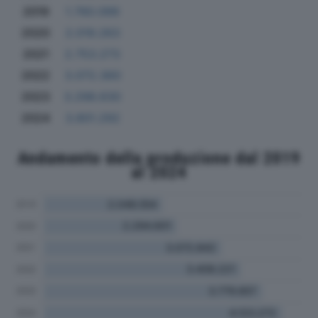
2019
1.760.099
2020
2.019.263
2021
2.753.273
2022
3.072.360
2023
3.298.630
2024
3.801.292
Andamento della produzione dal 2019
al 2024