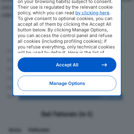
on your browsing habits) subject to consent.
con particolare attenzione a fatturato, produzione e
Their use is regulated by the relevant cookie
policy, which you can read
by clicking here
.
utile d'esercizio.
To give consent to optional cookies, you can
accept all of them by clicking the Accept All
button below. By clicking Manage Options,
Andamento del fatturato dal 2019
you can access the control panel and refuse
al 2024
all cookies (including profiling cookies); if
you refuse everything, only technical cookies
will be used by default. Here is the list of
providers
. Cookie consent will be stored and
applied also to the other websites of
Accept All
Editoriale Nazionale and their subdomains. By
expressing your choice on this site, you will
therefore not be asked again on other
Manage Options
Editoriale Nazionale websites that use the
same consent management platform (CMP).
You can still modify or withdraw your choice
at any time through the “Privacy Settings”
section.
Dati Fatturato (in €)
Anno
Fatturato