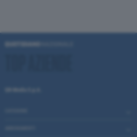
QN Media S.p.A.
CATEGORIE
ABBONAMENTI