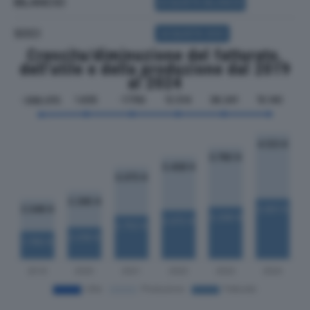
BILANCIO
ACQUISTA BILANCIO
SOCI
ACQUISTA SOCI
Crescita/diminuzione del fatturato,
dell'utile e della produzione dal 2019
al 2024