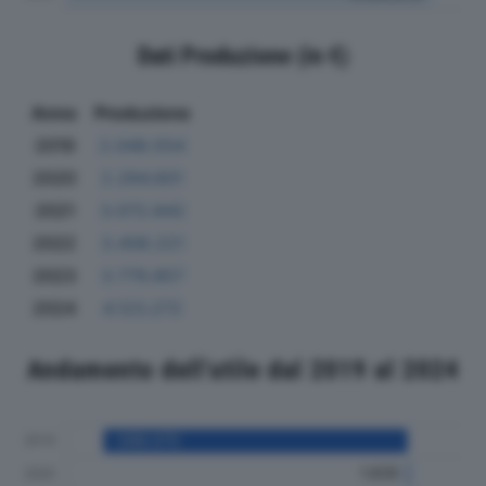
Dati Produzione (in €)
Anno
Produzione
2019
2.048.554
2020
2.294.601
2021
3.072.842
2022
3.408.221
2023
3.779.857
2024
4.123.272
Andamento dell'utile dal 2019 al 2024