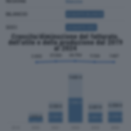
REGIONE
Marche
BILANCIO
ACQUISTA BILANCIO
SOCI
ACQUISTA SOCI
Crescita/diminuzione del fatturato,
dell'utile e della produzione dal 2019
al 2024