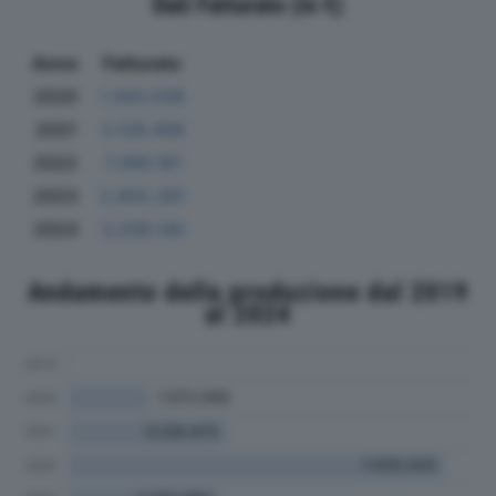
Dati Fatturato (in €)
Anno
Fatturato
2020
1.563.038
2021
3.128.406
2022
7.399.181
2023
2.955.281
2024
3.208.140
Andamento della produzione dal 2019
al 2024