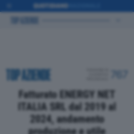
POSIZIONE IN
767
CLASSIFICA
PROVINCIALE
Fatturato ENERGY NET
ITALIA SRL dal 2019 al
2024, andamento
produzione e utile