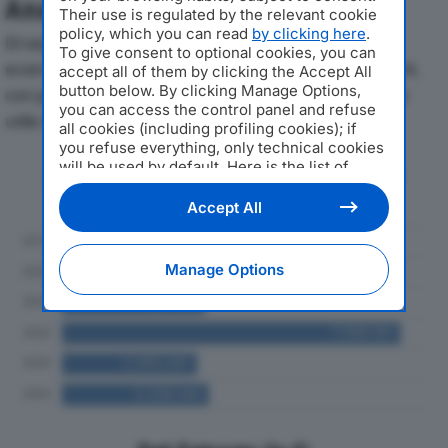
Analisi Economica 2019-2024
Their use is regulated by the relevant cookie
policy, which you can read
by clicking here
.
Di seguito l'andamento dei principali indicatori
To give consent to optional cookies, you can
economici di ENERGY NET ITALIA SRLdal 2019 al 2024,
accept all of them by clicking the Accept All
button below. By clicking Manage Options,
con particolare attenzione a fatturato, produzione e
you can access the control panel and refuse
utile d'esercizio.
all cookies (including profiling cookies); if
you refuse everything, only technical cookies
will be used by default. Here is the list of
Andamento del fatturato dal 2019
providers
. Cookie consent will be stored and
al 2024
applied also to the other websites of
Accept All
Editoriale Nazionale and their subdomains. By
expressing your choice on this site, you will
therefore not be asked again on other
Manage Options
Editoriale Nazionale websites that use the
same consent management platform (CMP).
You can still modify or withdraw your choice
at any time through the “Privacy Settings”
section.