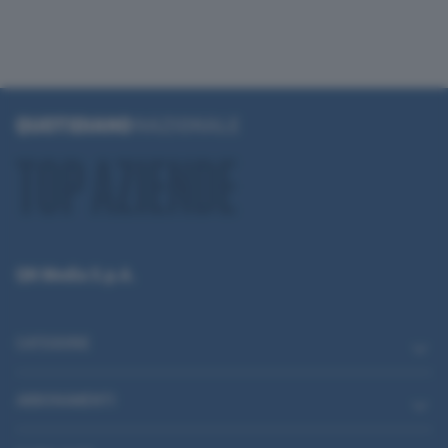
QN Media S.p.A.
CATEGORIE
ABBONAMENTI