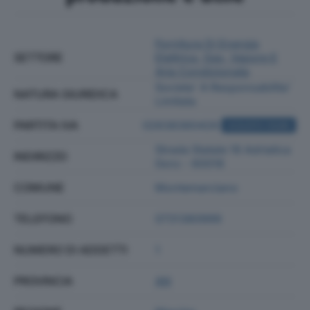
Fornitura Di Energia
SETTORE
Elettrica, Gas, Vapore E
Aria Condizionata
Societa' A Responsabilita'
NATURA GIURIDICA
Limitata
PARTITA IVA
02638360426
ACQUISTA VISURA
Strada Statale 16 Adriatica
INDIRIZZO
0snc - 60018
COMUNE
Montemarciano
TELEFONO
0731380999
NUMERO DI ADDETTI
1
PROVINCIA
AN