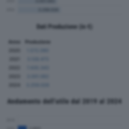
Dati Produzione (in €)
Anno
Produzione
2020
1.572.090
2021
3.128.473
2022
7.435.343
2023
3.001.062
2024
3.259.026
Andamento dell'utile dal 2019 al 2024