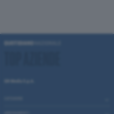
QN Media S.p.A.
CATEGORIE
ABBONAMENTI