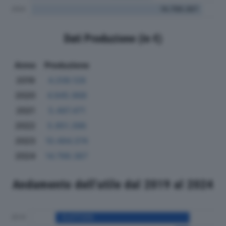
Dati Produzione (in €)
Anno
Produzione
2019
4.208.128
2020
4.945.968
2021
5.497.471
2022
5.951.396
2023
10.494.374
2024
14.799.367
Andamento dell'utile dal 2019 al 2024