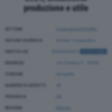
produzione e utile
SETTORE
Costruzione Di Edifici
NATURA GIURIDICA
Societa' Cooperativa
PARTITA IVA
00208340422
ACQUISTA VISURA
INDIRIZZO
Via Cimabue 5 - 60019
COMUNE
Senigallia
NUMERO DI ADDETTI
38
PROVINCIA
AN
REGIONE
Marche