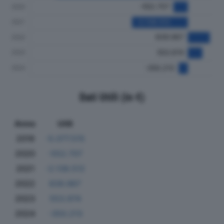
Dati Utili (in €)
Anno
Utili
2019
-5.077.515
2020
-552.707
2021
-2.138.512
2022
839.967
2023
553.974
2024
-350.213