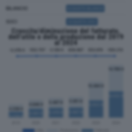
BILANCIO
ACQUISTA BILANCIO
SOCI
ACQUISTA SOCI
Crescita/diminuzione del fatturato,
dell'utile e della produzione dal 2019
al 2024