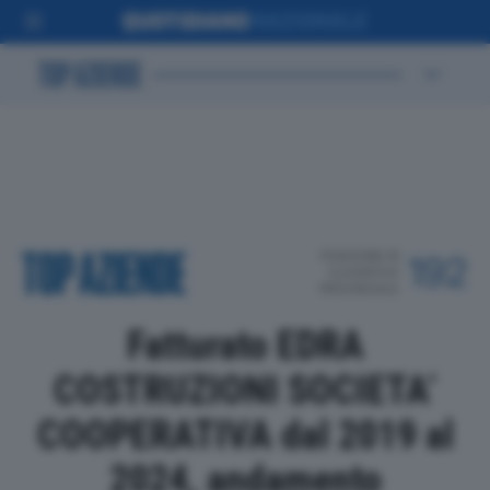
POSIZIONE IN
192
CLASSIFICA
PROVINCIALE
Fatturato EDRA
COSTRUZIONI SOCIETA’
COOPERATIVA dal 2019 al
2024, andamento