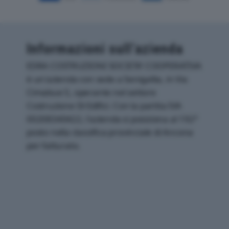
Informazioni sull’azienda
EDRA COSTRUZIONI SOCIETA’ COOPERATIVA
è un'azienda con sede a Senigallia, in Via
Cimabue 5, operante nel settore
Costruzione Di Edifici. Con la partita IVA
00208340422, l'azienda si posiziona al 192°
posto nella classifica provinciale di Ancona
per fatturato.