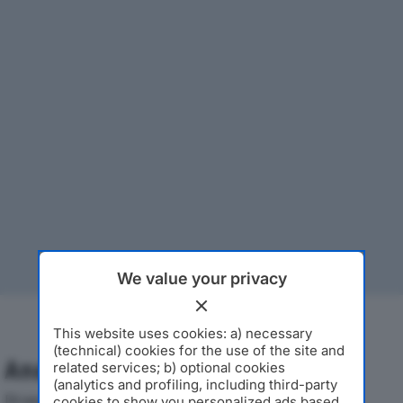
We value your privacy
This website uses cookies: a) necessary
(technical) cookies for the use of the site and
Analisi Economica 2019-2024
related services; b) optional cookies
(analytics and profiling, including third-party
Di seguito l'andamento dei principali indicatori
cookies to show you personalized ads based