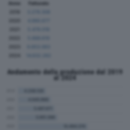
Anno
Fatturato
2019
3.279.308
2020
4.990.677
2021
5.479.018
2022
5.666.619
2023
9.653.063
2024
14.632.262
Andamento della produzione dal 2019
al 2024