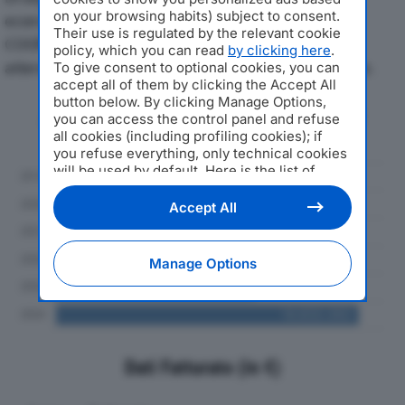
on your browsing habits) subject to consent.
economici di EDRA COSTRUZIONI SOCIETA’
Their use is regulated by the relevant cookie
COOPERATIVAdal 2019 al 2024, con particolare
policy, which you can read
by clicking here
.
attenzione a fatturato, produzione e utile d'esercizio.
To give consent to optional cookies, you can
accept all of them by clicking the Accept All
button below. By clicking Manage Options,
Andamento del fatturato dal 2019
you can access the control panel and refuse
al 2024
all cookies (including profiling cookies); if
you refuse everything, only technical cookies
will be used by default. Here is the list of
providers
. Cookie consent will be stored and
applied also to the other websites of
Accept All
Editoriale Nazionale and their subdomains. By
expressing your choice on this site, you will
therefore not be asked again on other
Manage Options
Editoriale Nazionale websites that use the
same consent management platform (CMP).
You can still modify or withdraw your choice
at any time through the “Privacy Settings”
section.
Dati Fatturato (in €)