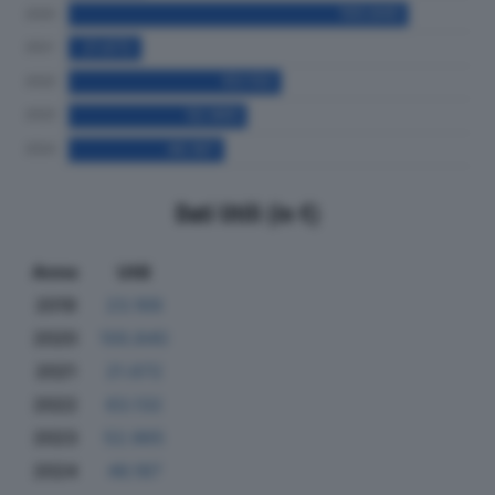
Dati Utili (in €)
Anno
Utili
2019
23.169
2020
100.840
2021
21.672
2022
63.132
2023
52.965
2024
46.187