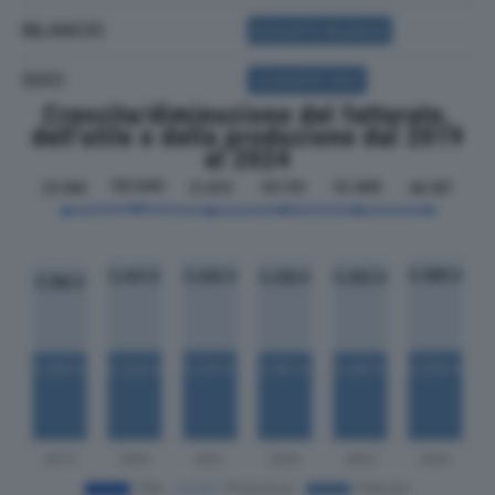
BILANCIO
ACQUISTA BILANCIO
SOCI
ACQUISTA SOCI
Crescita/diminuzione del fatturato,
dell'utile e della produzione dal 2019
al 2024