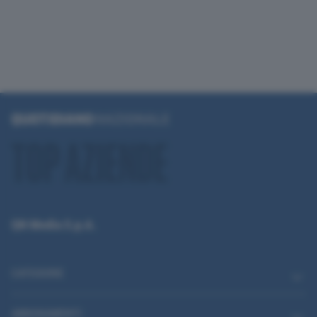
QN Media S.p.A.
CATEGORIE
ABBONAMENTI