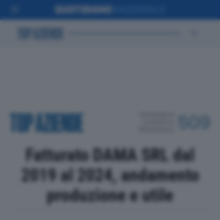
POSIZIONE IN
509
CLASSIFICA
PROVINCIALE
Fatturato DAMA SRL dal
2019 al 2024, andamento
produzione e utile