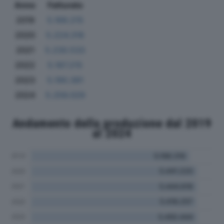
Anno
Fatturato
2019
5.169.215
2020
5.224.318
2021
5.230.533
2022
5.187.215
2023
5.190.381
2024
5.256.029
Andamento della produzione dal 2019
al 2024