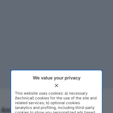
We value your privacy
This website uses cookies: a) necessary
(technical) cookies for the use of the site and
related services; b) optional cookies
(analytics and profiling, including third-party
Analisi Economica 2019-2024
cookies to show you personalized ads based