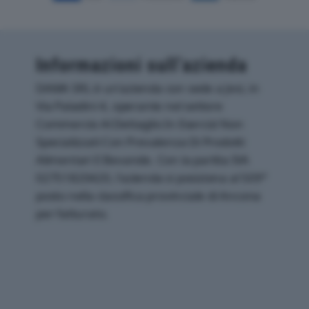
Informazioni sull’azienda
DAMA SRL è un'azienda con sede a Jesi, in
Via Paladini 4, operante nel settore
Commercio Al Dettaglio In Esercizi Non
Specializzati Con Prevalenza Di Prodotti
Alimentari E Bevande. Con la partita IVA
02751820420, l'azienda si posiziona al 509°
posto nella classifica provinciale di Ancona
per fatturato.