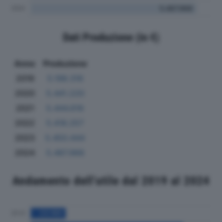
Dati Produzione (in €)
Anno
Produzione
2019
5.198.316
2020
5.441.220
2021
5.444.616
2022
5.418.257
2023
5.450.444
2024
5.487.968
Andamento dell'utile dal 2019 al 2024