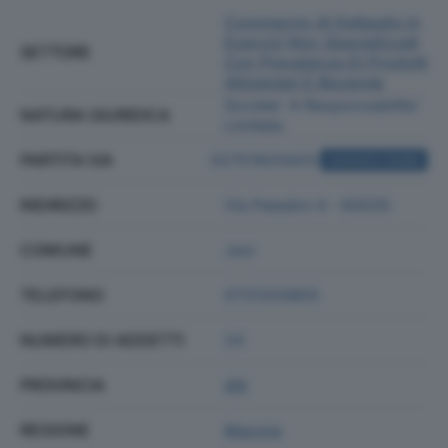
Commercio Al Dettaglio In
Esercizi Non Specializzati
SETTORE
Con Prevalenza Di Prodotti
Alimentari E Bevande
Societa' A Responsabilita'
NATURA GIURIDICA
Limitata
PARTITA IVA
02751820420
ACQUISTA VISURA
INDIRIZZO
Via Paladini 4 - 60035
COMUNE
Jesi
TELEFONO
0731203855
NUMERO DI ADDETTI
24
PROVINCIA
AN
REGIONE
Marche