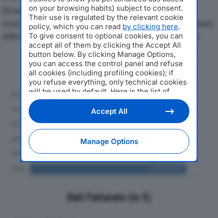
on your browsing habits) subject to consent.
Di seguito l'andamento dei principali indicatori
Their use is regulated by the relevant cookie
economici di DAMA SRLdal 2019 al 2024, con particolare
policy, which you can read
by clicking here
.
attenzione a fatturato, produzione e utile d'esercizio.
To give consent to optional cookies, you can
accept all of them by clicking the Accept All
button below. By clicking Manage Options,
Andamento del fatturato dal 2019
you can access the control panel and refuse
al 2024
all cookies (including profiling cookies); if
you refuse everything, only technical cookies
will be used by default. Here is the list of
providers
. Cookie consent will be stored and
applied also to the other websites of
Accept All
Editoriale Nazionale and their subdomains. By
expressing your choice on this site, you will
therefore not be asked again on other
Manage Options
Editoriale Nazionale websites that use the
same consent management platform (CMP).
You can still modify or withdraw your choice
at any time through the “Privacy Settings”
section.
Dati Fatturato (in €)