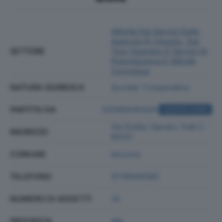
Attività Dei Servizi Delle
Agenzie Di Viaggio, Dei
SETTORE
Tour Operator E Servizi Di
Prenotazione E Attività
Connesse
NATURA GIURIDICA
Societa' Cooperativa
PARTITA IVA
02590540429
ACQUISTA VISURA
Via Dottor Sandro Totti 2 -
INDIRIZZO
60131
COMUNE
Ancona
TELEFONO
0719945580
NUMERO DI ADDETTI
14
PROVINCIA
AN