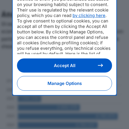
on your browsing habits) subject to consent.
Their use is regulated by the relevant cookie
Analisi Economica 2019-2024
policy, which you can read
by clicking here
.
To give consent to optional cookies, you can
Di seguito l'andamento dei principali indicatori
accept all of them by clicking the Accept All
economici di CRILUMA SOC COOPdal 2019 al 2024, con
button below. By clicking Manage Options,
you can access the control panel and refuse
particolare attenzione a fatturato, produzione e utile
all cookies (including profiling cookies); if
d'esercizio.
you refuse everything, only technical cookies
will be used by default. Here is the list of
providers
. Cookie consent will be stored and
Andamento del fatturato dal 2019
applied also to the other websites of
Accept All
al 2024
Editoriale Nazionale and their subdomains. By
expressing your choice on this site, you will
therefore not be asked again on other
Manage Options
Editoriale Nazionale websites that use the
same consent management platform (CMP).
You can still modify or withdraw your choice
at any time through the “Privacy Settings”
section.