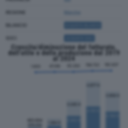
REGIONE
Marche
BILANCIO
ACQUISTA BILANCIO
SOCI
ACQUISTA SOCI
Crescita/diminuzione del fatturato,
dell'utile e della produzione dal 2019
al 2024