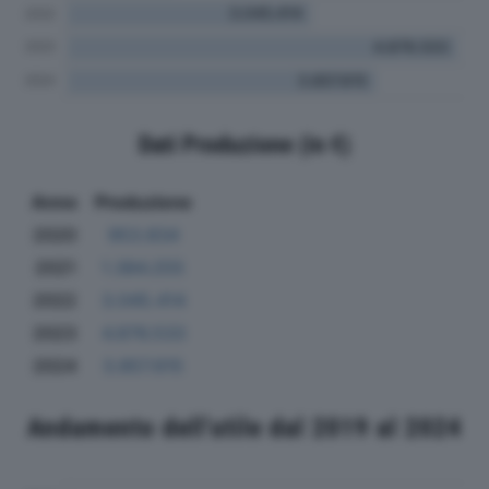
Dati Produzione (in €)
Anno
Produzione
2020
953.834
2021
1.384.255
2022
3.045.414
2023
4.876.533
2024
3.857.615
Andamento dell'utile dal 2019 al 2024