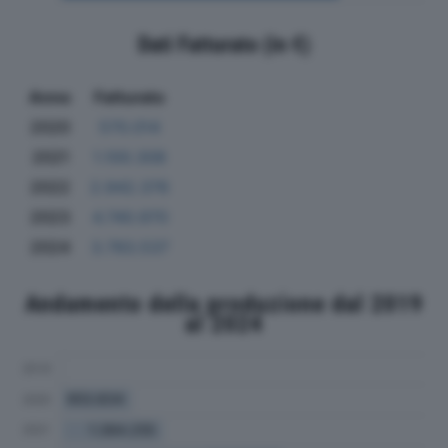
Dati Fatturato (in €)
Anno
Fatturato
2020
570.014
2021
1.100.308
2022
2.942.376
2023
4.740.970
2024
3.783.537
Andamento della produzione dal 2019
al 2024