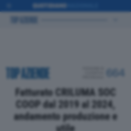
POSIZIONE IN
664
CLASSIFICA
PROVINCIALE
Fatturato CRILUMA SOC
COOP dal 2019 al 2024,
andamento produzione e
utile