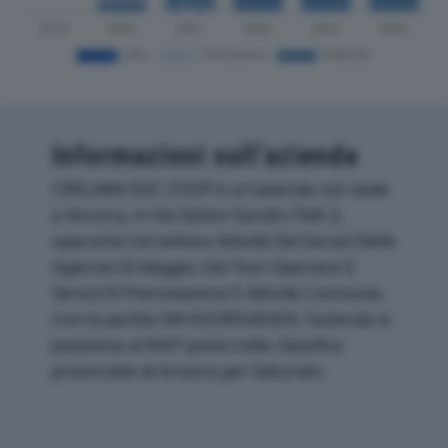
Informazioni sull’azienda
CRILUMA SOC COOP è un'azienda con sede
a Ancona, in Via Dottor Sandro Totti 2,
operante nel settore Attività Dei Servizi Delle
Agenzie Di Viaggio, Dei Tour Operator E
Servizi Di Prenotazione E Attività Connesse.
Con la partita IVA 02590540429, l'azienda si
posiziona al 664° posto nella classifica
provinciale di Ancona per fatturato.