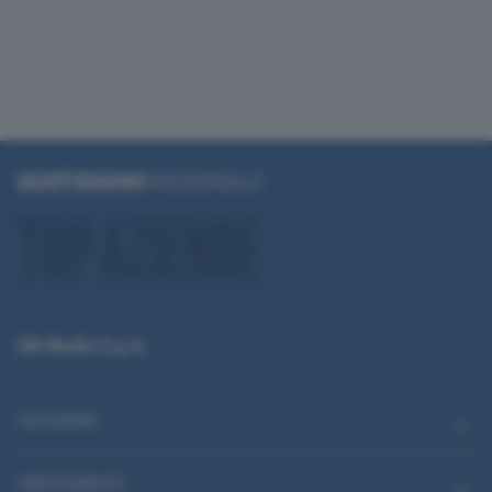
QN Media S.p.A.
CATEGORIE
ABBONAMENTI