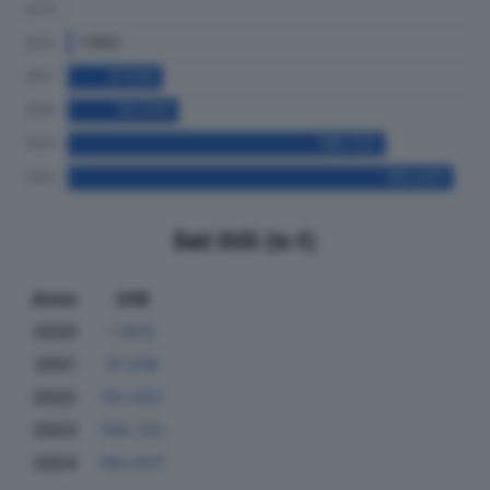
Dati Utili (in €)
Anno
Utili
2020
1.603
2021
47.418
2022
55.333
2023
158.722
2024
192.637