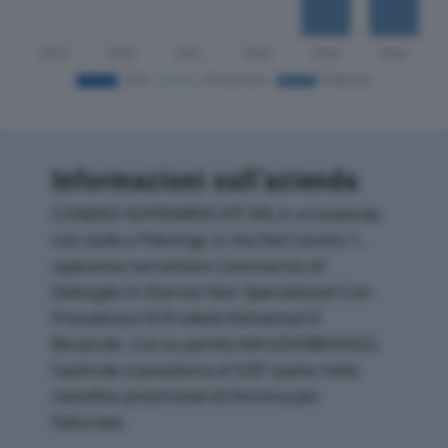
Informazioni sull’azienda
CONERO SUPERMERCATI SRL è un'azienda
con sede a Polverigi, in Via Del Conero 1,
operante nel settore Commercio Al
Dettaglio In Esercizi Non Specializzati Con
Prevalenza Di Prodotti Alimentari E
Bevande. Con la partita IVA 02938850423,
l'azienda si posiziona al 526° posto nella
classifica provinciale di Ancona per
fatturato.