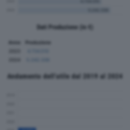
Dati Produzione (in €)
Anno
Produzione
2023
4.734.510
2024
5.242.336
Andamento dell'utile dal 2019 al 2024