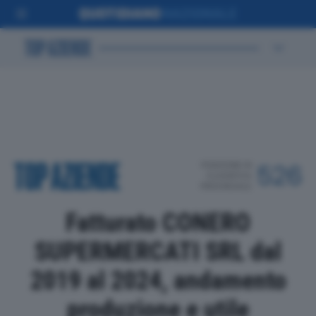
POSIZIONE IN
526
CLASSIFICA
PROVINCIALE
Fatturato CONERO
SUPERMERCATI SRL dal
2019 al 2024, andamento
produzione e utile