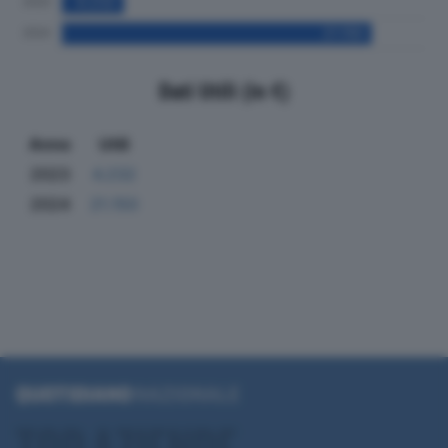
Dati Utili (in €)
Anno
Utili
2023
4.232
2024
21.150