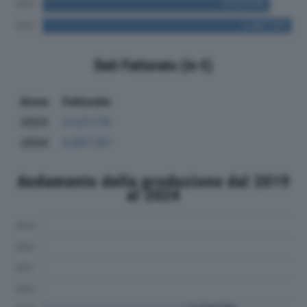
Dati Fatturato (in €)
Anno
Fatturato
2023
4.537.176
2024
4.967.351
Andamento della produzione dal 2019
al 2024