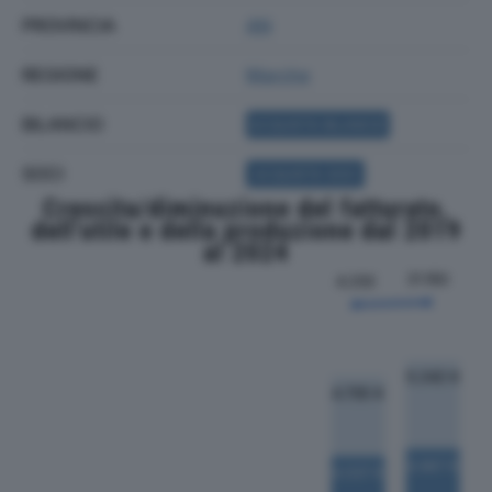
PROVINCIA
AN
REGIONE
Marche
BILANCIO
ACQUISTA BILANCIO
SOCI
ACQUISTA SOCI
Crescita/diminuzione del fatturato,
dell'utile e della produzione dal 2019
al 2024