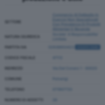
Commercio Al Dettaglio In
Esercizi Non Specializzati
SETTORE
Con Prevalenza Di Prodotti
Alimentari E Bevande
Societa' A Responsabilita'
NATURA GIURIDICA
Limitata
PARTITA IVA
02938850423
ACQUISTA VISURA
CODICE FISCALE
47112
INDIRIZZO
Via Del Conero 1 - 60020
COMUNE
Polverigi
TELEFONO
071907733
NUMERO DI ADDETTI
26