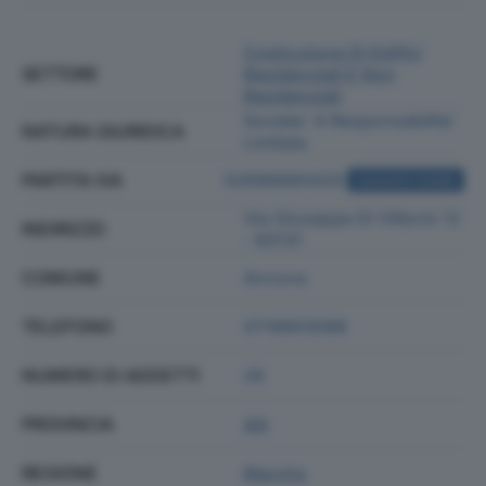
Costruzione Di Edifici
SETTORE
Residenziali E Non
Residenziali
Societa' A Responsabilita'
NATURA GIURIDICA
Limitata
PARTITA IVA
02696680426
ACQUISTA VISURA
Via Giuseppe Di Vittorio 12
INDIRIZZO
- 60131
COMUNE
Ancona
TELEFONO
0719903098
NUMERO DI ADDETTI
26
PROVINCIA
AN
REGIONE
Marche