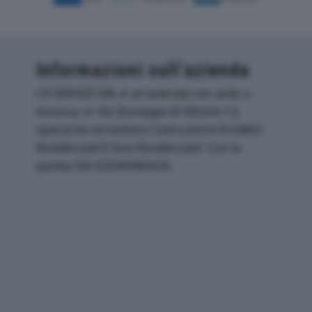
Informazioni sull’azienda
CK SERVIZI SRL è un'azienda con sede a
Ancona, in Via Giuseppe Di Vittorio 12,
operante nel settore Costruzione Di Edifici
Residenziali E Non Residenziali. Con la
partita IVA 02696680426