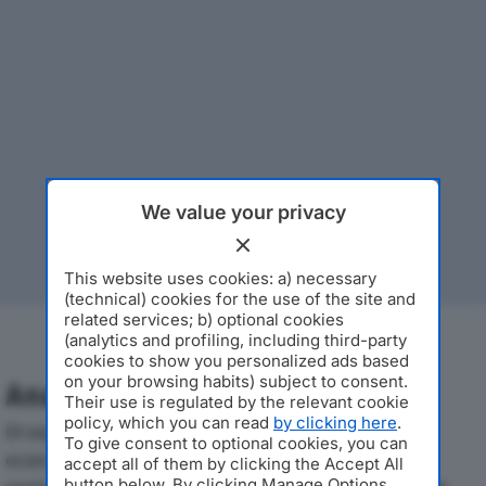
We value your privacy
This website uses cookies: a) necessary
(technical) cookies for the use of the site and
related services; b) optional cookies
(analytics and profiling, including third-party
cookies to show you personalized ads based
on your browsing habits) subject to consent.
Analisi Economica 2019-2024
Their use is regulated by the relevant cookie
policy, which you can read
by clicking here
.
Di seguito l'andamento dei principali indicatori
To give consent to optional cookies, you can
economici di CK SERVIZI SRLdal 2019 al 2024, con
accept all of them by clicking the Accept All
button below. By clicking Manage Options,