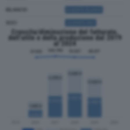
BILANCIO
ACQUISTA BILANCIO
SOCI
ACQUISTA SOCI
Crescita/diminuzione del fatturato,
dell'utile e della produzione dal 2019
al 2024