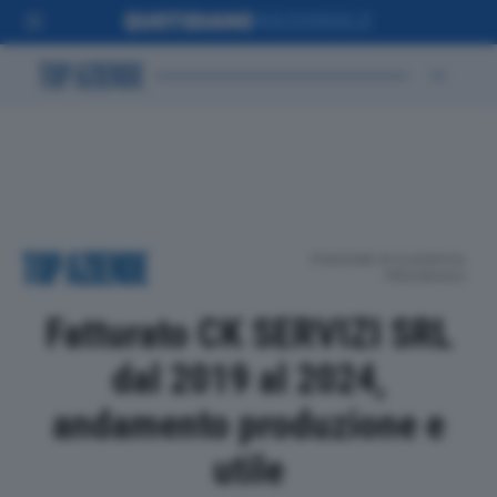
POSIZIONE IN CLASSIFICA
PROVINCIALE
Fatturato CK SERVIZI SRL
dal 2019 al 2024,
andamento produzione e
utile