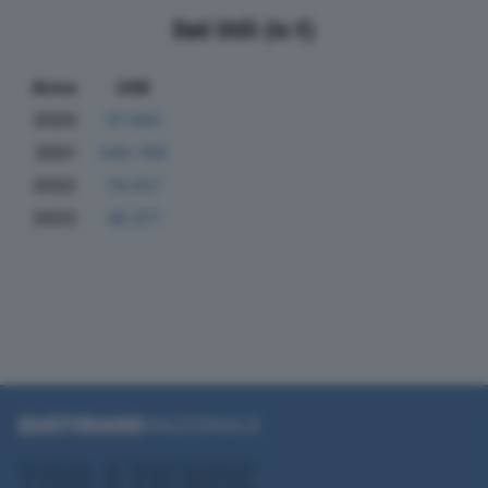
Dati Utili (in €)
Anno
Utili
2020
37.443
2021
340.769
2022
74.557
2023
48.617