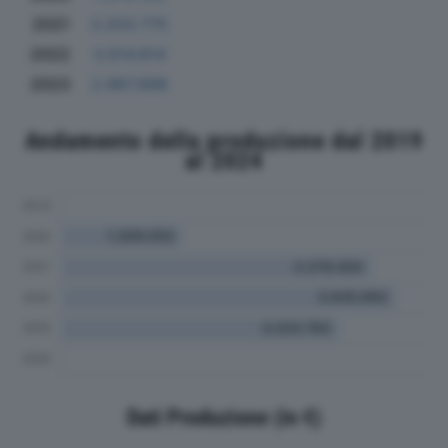
2021
3.203.775
2022
3.614.814
2023
2.967.898
Andamento della produzione dal 2019
al 2024
Dati Produzione (in €)