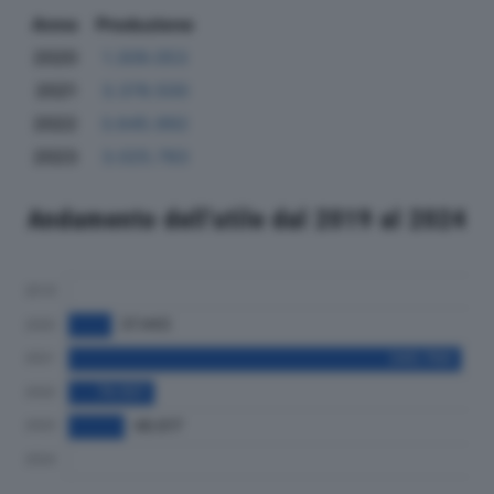
Anno
Produzione
2020
1.309.053
2021
3.378.500
2022
3.645.992
2023
3.025.783
Andamento dell'utile dal 2019 al 2024