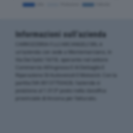
Informazioni sull’azienda
CARROZZERIA F.LLI ARCANGELI SRL è
un'azienda con sede a Montemarciano, in
Via Dei Salici 16/18, operante nel settore
Commercio All'ingrosso E Al Dettaglio E
Riparazione Di Autoveicoli E Motocicli. Con la
partita IVA 00137750428, l'azienda si
posiziona al 1.013° posto nella classifica
provinciale di Ancona per fatturato.