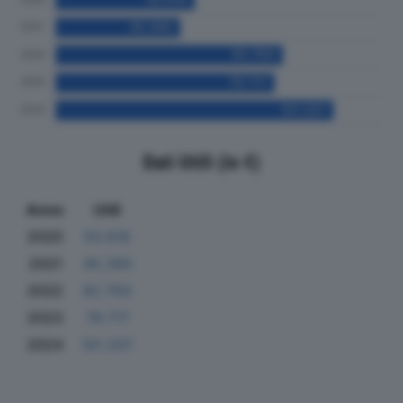
Dati Utili (in €)
Anno
Utili
2020
50.616
2021
45.390
2022
82.764
2023
79.717
2024
101.207