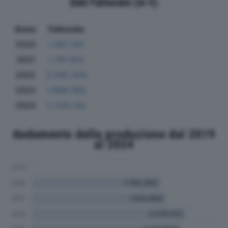
Dati Fatturato (in €)
Anno
Fatturato
2020
1.687.301
2021
1.781.913
2022
2.045.329
2023
1.969.563
2024
2.220.143
Andamento della produzione dal 2019
al 2024