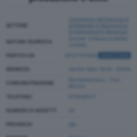
Commercio All'ingrosso E
SETTORE
Al Dettaglio E Riparazione
Di Autoveicoli E Motocicli
Societa' A Responsabilita'
NATURA GIURIDICA
Limitata
PARTITA IVA
00137750428
ACQUISTA VISURA
INDIRIZZO
Via Dei Salici 16/18 - 60018
Montemarciano - Fraz.
COMUNE/FRAZIONE
Marina
TELEFONO
0719198271
NUMERO DI ADDETTI
24
PROVINCIA
AN