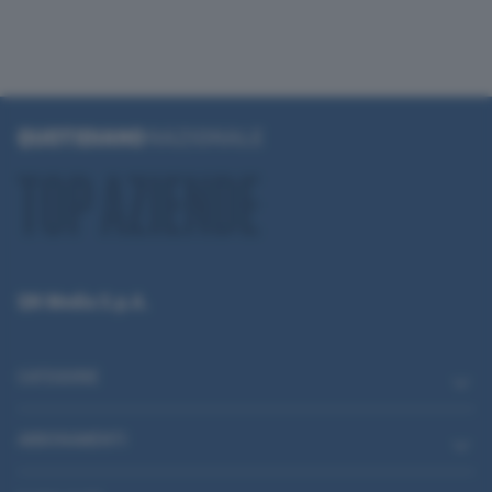
QN Media S.p.A.
CATEGORIE
ABBONAMENTI