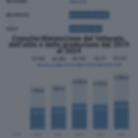
REGIONE
Marche
BILANCIO
ACQUISTA BILANCIO
SOCI
ACQUISTA SOCI
Crescita/diminuzione del fatturato,
dell'utile e della produzione dal 2019
al 2024