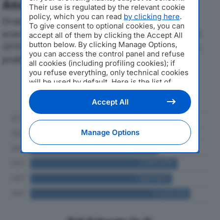
Analisi Economica 2019-2024
Their use is regulated by the relevant cookie
policy, which you can read
by clicking here
.
Di seguito l'andamento dei principali indicatori
To give consent to optional cookies, you can
economici di CARROZZERIA F.LLI ARCANGELI SRLdal
accept all of them by clicking the Accept All
button below. By clicking Manage Options,
2019 al 2024, con particolare attenzione a fatturato,
you can access the control panel and refuse
produzione e utile d'esercizio.
all cookies (including profiling cookies); if
you refuse everything, only technical cookies
will be used by default. Here is the list of
Andamento del fatturato dal 2019
providers
. Cookie consent will be stored and
al 2024
applied also to the other websites of
Accept All
Editoriale Nazionale and their subdomains. By
expressing your choice on this site, you will
therefore not be asked again on other
Manage Options
Editoriale Nazionale websites that use the
same consent management platform (CMP).
You can still modify or withdraw your choice
at any time through the “Privacy Settings”
section.