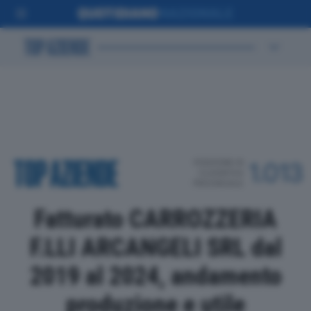
POSIZIONE IN
1.013
CLASSIFICA
PROVINCIALE
Fatturato CARROZZERIA
F.LLI ARCANGELI SRL dal
2019 al 2024, andamento
produzione e utile