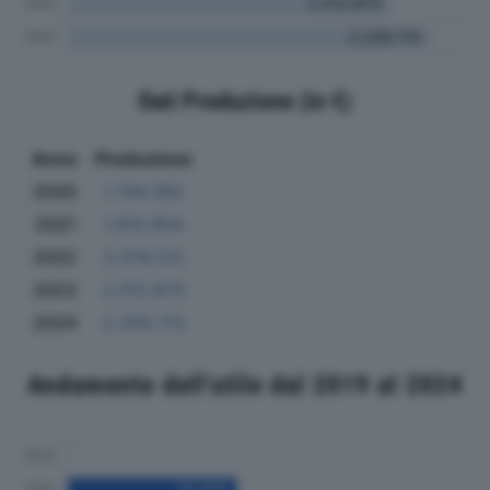
Dati Produzione (in €)
Anno
Produzione
2020
1.744.392
2021
1.810.854
2022
2.076.123
2023
2.012.870
2024
2.259.713
Andamento dell'utile dal 2019 al 2024