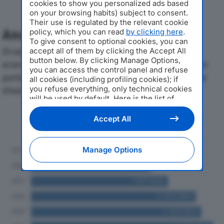
cookies to show you personalized ads based
on your browsing habits) subject to consent.
Their use is regulated by the relevant cookie
Analisi Economica 2019-2024
policy, which you can read
by clicking here
.
To give consent to optional cookies, you can
Di seguito l'andamento dei principali indicatori
accept all of them by clicking the Accept All
button below. By clicking Manage Options,
economici di CARNEVALETTI SRLdal 2019 al 2024, con
you can access the control panel and refuse
particolare attenzione a fatturato, produzione e utile
all cookies (including profiling cookies); if
you refuse everything, only technical cookies
d'esercizio.
will be used by default. Here is the list of
providers
. Cookie consent will be stored and
Andamento del fatturato dal 2019
applied also to the other websites of
Accept All
al 2024
Editoriale Nazionale and their subdomains. By
expressing your choice on this site, you will
therefore not be asked again on other
Manage Options
Editoriale Nazionale websites that use the
same consent management platform (CMP).
You can still modify or withdraw your choice
at any time through the “Privacy Settings”
section.