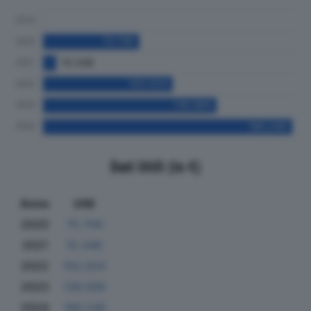
Dati Utili (in €)
Anno
Utili
2020
75.756
2021
10.348
2022
102.024
2023
136.569
2024
196.249