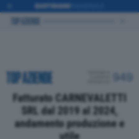
POSIZIONE IN
949
CLASSIFICA
PROVINCIALE
Fatturato CARNEVALETTI
SRL dal 2019 al 2024,
andamento produzione e
utile