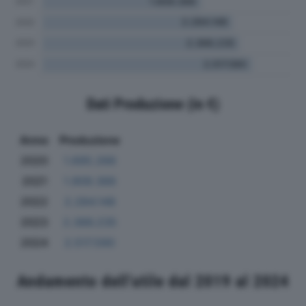
Dati Produzione (in €)
Anno
Produzione
2020
1.695.266
2021
1.909.366
2022
2.284.148
2023
2.366.235
2024
2.517.590
Andamento dell'utile dal 2019 al 2024