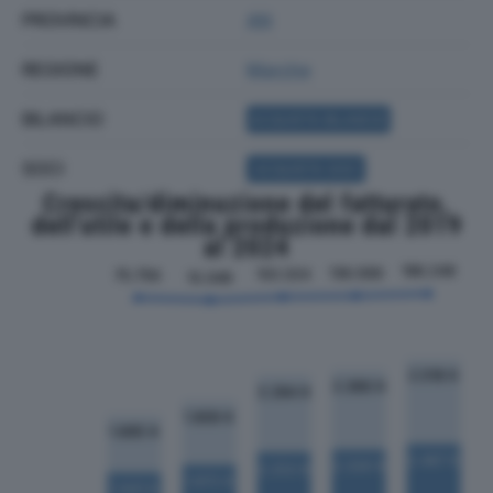
PROVINCIA
AN
REGIONE
Marche
BILANCIO
ACQUISTA BILANCIO
SOCI
ACQUISTA SOCI
Crescita/diminuzione del fatturato,
dell'utile e della produzione dal 2019
al 2024