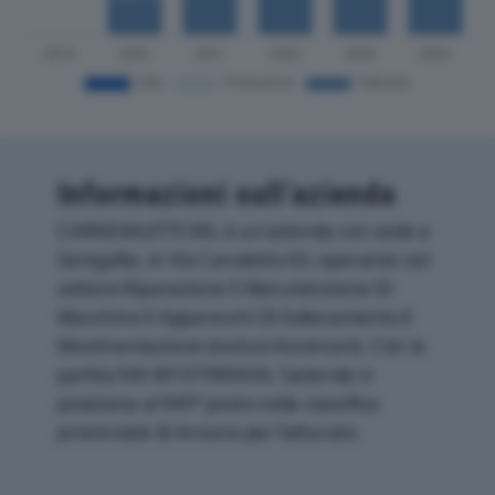
Informazioni sull’azienda
CARNEVALETTI SRL è un'azienda con sede a
Senigallia, in Via Canaletto 63, operante nel
settore Riparazione E Manutenzione Di
Macchine E Apparecchi Di Sollevamento E
Movimentazione (esclusi Ascensori). Con la
partita IVA 00107990426, l'azienda si
posiziona al 949° posto nella classifica
provinciale di Ancona per fatturato.