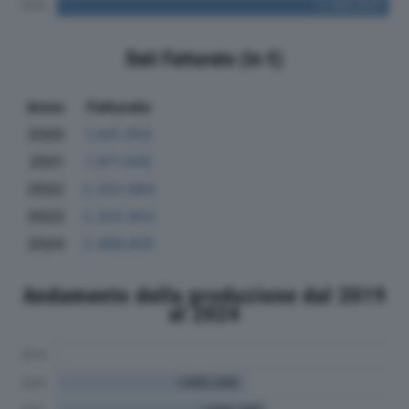
Dati Fatturato (in €)
Anno
Fatturato
2020
1.641.053
2021
1.871.845
2022
2.252.684
2023
2.325.923
2024
2.486.805
Andamento della produzione dal 2019
al 2024