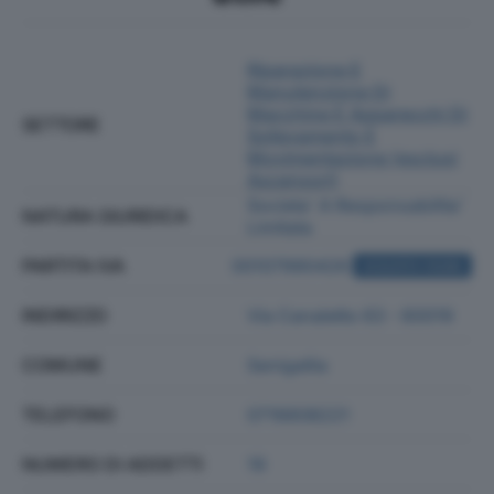
Riparazione E
Manutenzione Di
Macchine E Apparecchi Di
SETTORE
Sollevamento E
Movimentazione (esclusi
Ascensori)
Societa' A Responsabilita'
NATURA GIURIDICA
Limitata
PARTITA IVA
00107990426
ACQUISTA VISURA
INDIRIZZO
Via Canaletto 63 - 60019
COMUNE
Senigallia
TELEFONO
0716608221
NUMERO DI ADDETTI
19