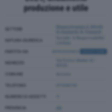
produzione e utile
Magazzinaggio E Attività
SETTORE
Di Supporto Ai Trasporti
Societa' A Responsabilita'
NATURA GIURIDICA
Limitata
PARTITA IVA
00753320423
ACQUISTA VISURA
Via Enrico Mattei 42 -
INDIRIZZO
60125
COMUNE
Ancona
TELEFONO
071206725
NUMERO DI ADDETTI
11
PROVINCIA
AN