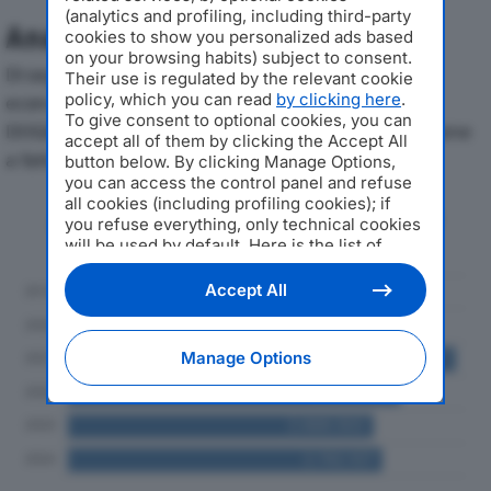
(analytics and profiling, including third-party
Analisi Economica 2019-2024
cookies to show you personalized ads based
on your browsing habits) subject to consent.
Di seguito l'andamento dei principali indicatori
Their use is regulated by the relevant cookie
policy, which you can read
by clicking here
.
economici di C.S.D. TALEVI SRL CENTRO SERVIZI
To give consent to optional cookies, you can
DOGANALIdal 2019 al 2024, con particolare attenzione
accept all of them by clicking the Accept All
a fatturato, produzione e utile d'esercizio.
button below. By clicking Manage Options,
you can access the control panel and refuse
all cookies (including profiling cookies); if
Andamento del fatturato dal 2019
you refuse everything, only technical cookies
al 2024
will be used by default. Here is the list of
providers
. Cookie consent will be stored and
applied also to the other websites of
Accept All
Editoriale Nazionale and their subdomains. By
expressing your choice on this site, you will
therefore not be asked again on other
Manage Options
Editoriale Nazionale websites that use the
same consent management platform (CMP).
You can still modify or withdraw your choice
at any time through the “Privacy Settings”
section.