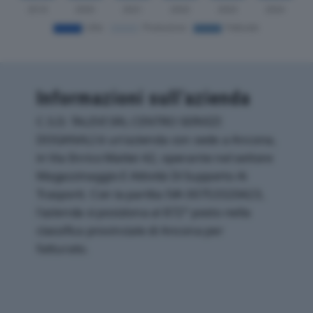
Informazioni sull’azienda
C.S.D. TALEVI SRL CENTRO SERVIZI
DOGANALI è un'azienda con sede a Ancona,
in Via Enrico Mattei 42, operante nel settore
Magazzinaggio E Attività Di Supporto Ai
Trasporti. Con la partita IVA 00753320423,
l'azienda si posiziona al 872° posto nella
classifica provinciale di Ancona per
fatturato.