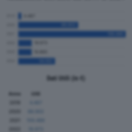
Dati Utili (in €)
Anno
Utili
2019
4.467
2020
88.902
2021
159.486
2022
19.973