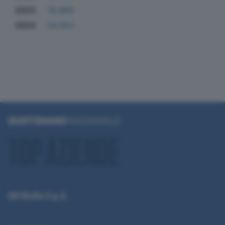
2023
19.860
2024
54.552
QN Media S.p.A.