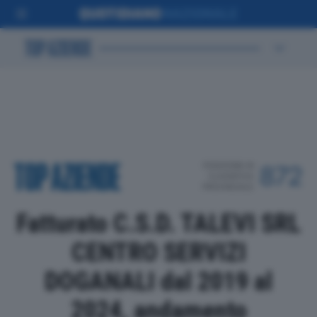
POSIZIONE IN
872
CLASSIFICA
PROVINCIALE
Fatturato C.S.D. TALEVI SRL
CENTRO SERVIZI
DOGANALI dal 2019 al
2024, andamento