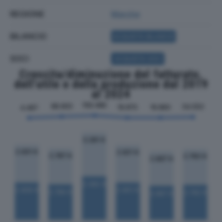
REGIONE
Marche
BILANCIO
ACQUISTA BILANCIO
SOCI
ACQUISTA SOCI
Crescita/diminuzione del fatturato,
dell'utile e della produzione dal 2019
al 2024