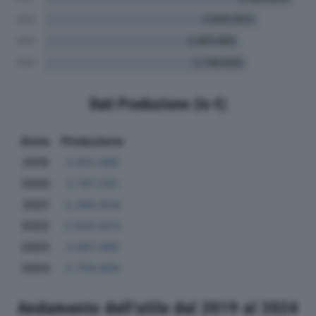
Dati Produzione (in €)
Anno
Produzione
2019
2.931.085
2020
2.787.242
2021
3.390.834
2022
2.920.923
2023
2.667.465
2024
2.759.805
Andamento dell'utile dal 2019 al 2024