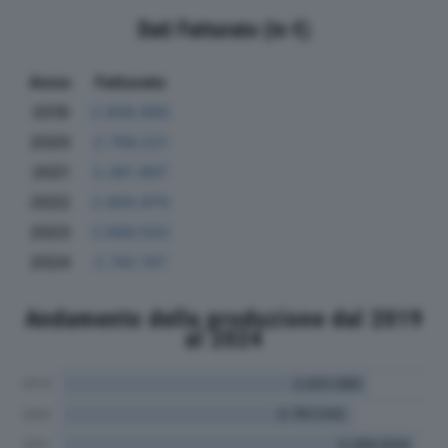
Dati Fatturato (in €)
Anno
Fatturato
2019
2.908.880
2020
2.766.221
2021
3.381.897
2022
2.900.870
2023
2.666.502
2024
2.742.107
Andamento della produzione dal 2019
al 2024