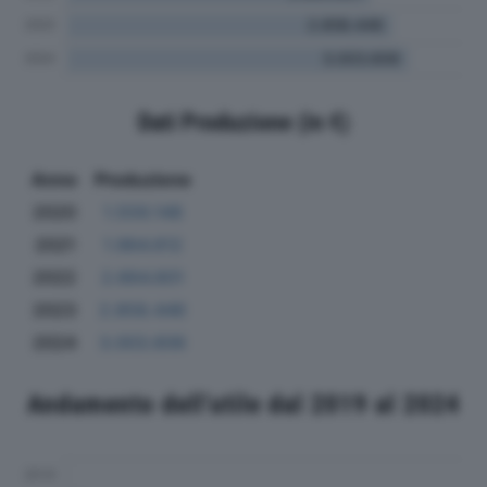
Dati Produzione (in €)
Anno
Produzione
2020
1.559.148
2021
1.964.612
2022
2.664.601
2023
2.858.446
2024
3.003.606
Andamento dell'utile dal 2019 al 2024