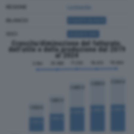
REGIONE
Lombardia
BILANCIO
ACQUISTA BILANCIO
SOCI
ACQUISTA SOCI
Crescita/diminuzione del fatturato,
dell'utile e della produzione dal 2019
al 2024