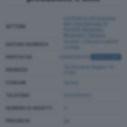
Commercio All'ingrosso
Non Specializzato Di
SETTORE
Prodotti Alimentari,
Bevande E Tabacco
Societa' A Responsabilita'
NATURA GIURIDICA
Limitata
PARTITA IVA
02905560120
ACQUISTA VISURA
Via Giovanni Bagaini 15 -
INDIRIZZO
21100
COMUNE
Varese
TELEFONO
0332431250
NUMERO DI ADDETTI
11
PROVINCIA
VA