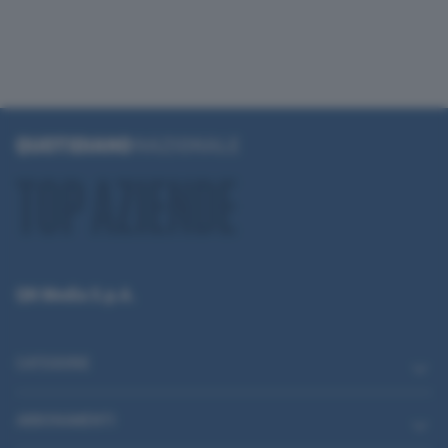
QN Media S.p.A.
CATEGORIE
ABBONAMENTI