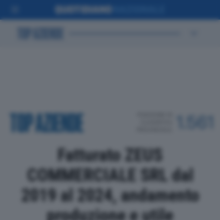
POSIZIONE IN
1.561
CLASSIFICA
PROVINCIALE
Fatturato ZEUS
COMMERCIALE SRL dal
2019 al 2024, andamento
produzione e utile