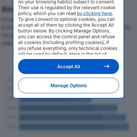
on your browsing habits) subject to consent.
Analisi Economica 2019-2024
Their use is regulated by the relevant cookie
policy, which you can read
by clicking here
.
Di seguito l'andamento dei principali indicatori
To give consent to optional cookies, you can
accept all of them by clicking the Accept All
economici di ZEUS COMMERCIALE SRLdal 2019 al 2024,
button below. By clicking Manage Options,
con particolare attenzione a fatturato, produzione e
you can access the control panel and refuse
all cookies (including profiling cookies); if
utile d'esercizio.
you refuse everything, only technical cookies
will be used by default. Here is the list of
Andamento del fatturato dal 2019
providers
. Cookie consent will be stored and
al 2024
applied also to the other websites of
Accept All
Editoriale Nazionale and their subdomains. By
expressing your choice on this site, you will
therefore not be asked again on other
Manage Options
Editoriale Nazionale websites that use the
same consent management platform (CMP).
You can still modify or withdraw your choice
at any time through the “Privacy Settings”
section.