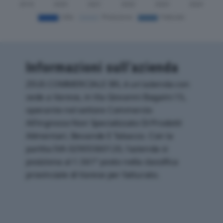
Informazioni sull’azienda
ZEUS COMMERCIALE SRL è un'azienda con
sede a Varese, in Via Giovanni Bagaini 15,
operante nel settore Commercio
All'ingrosso Non Specializzato Di Prodotti
Alimentari, Bevande E Tabacco. Con la
partita IVA 02905560120, l'azienda si
posiziona al 1.561° posto nella classifica
provinciale di Varese per fatturato.