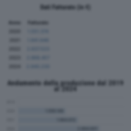
Dati Fatturato (in €)
Anno
Fatturato
2020
1.551.374
2021
1.941.646
2022
2.637.523
2023
2.868.457
2024
2.940.230
Andamento della produzione dal 2019
al 2024