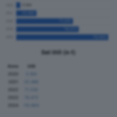
Dati Utili (in €)
Anno
Utili
2020
5.184
2021
25.488
2022
71.230
2023
78.473
2024
115.664