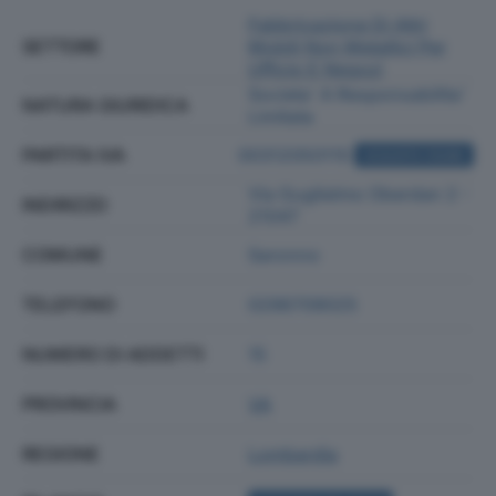
Fabbricazione Di Altri
SETTORE
Mobili Non Metallici Per
Ufficio E Negozi
Societa' A Responsabilita'
NATURA GIURIDICA
Limitata
PARTITA IVA
00312050115
ACQUISTA VISURA
Via Guglielmo Oberdan 2 -
INDIRIZZO
21047
COMUNE
Saronno
TELEFONO
0296709025
NUMERO DI ADDETTI
15
PROVINCIA
VA
REGIONE
Lombardia