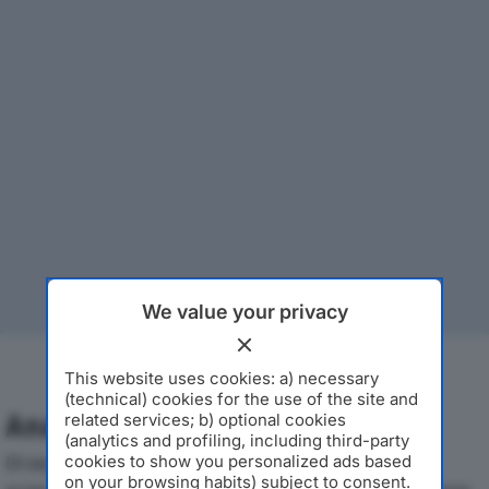
We value your privacy
This website uses cookies: a) necessary
(technical) cookies for the use of the site and
Analisi Economica 2019-2024
related services; b) optional cookies
(analytics and profiling, including third-party
Di seguito l'andamento dei principali indicatori
cookies to show you personalized ads based
on your browsing habits) subject to consent.