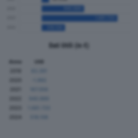
Dati Utili (in €)
Anno
Utili
2019
83.391
2020
-1.992
2021
167.056
2022
940.889
2023
1.681.720
2024
518.108