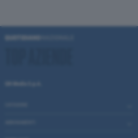
QN Media S.p.A.
CATEGORIE
ABBONAMENTI