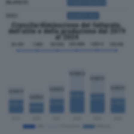
BILANCIO
ACQUISTA BILANCIO
SOCI
ACQUISTA SOCI
Crescita/diminuzione del fatturato,
dell'utile e della produzione dal 2019
al 2024