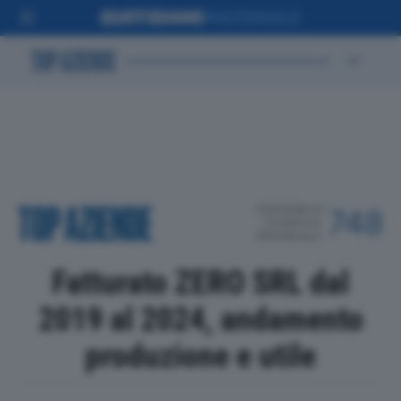
POSIZIONE IN
748
CLASSIFICA
PROVINCIALE
Fatturato ZERO SRL dal
2019 al 2024, andamento
produzione e utile