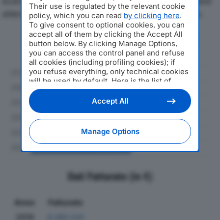
economici di ZERO SRLdal 2019 al 2024, con particolare
Their use is regulated by the relevant cookie
attenzione a fatturato, produzione e utile d'esercizio.
policy, which you can read
by clicking here
.
To give consent to optional cookies, you can
accept all of them by clicking the Accept All
Andamento del fatturato dal 2019
button below. By clicking Manage Options,
al 2024
you can access the control panel and refuse
all cookies (including profiling cookies); if
you refuse everything, only technical cookies
will be used by default. Here is the list of
providers
. Cookie consent will be stored and
applied also to the other websites of
Accept All
Editoriale Nazionale and their subdomains. By
expressing your choice on this site, you will
therefore not be asked again on other
Manage Options
Editoriale Nazionale websites that use the
same consent management platform (CMP).
You can still modify or withdraw your choice
at any time through the “Privacy Settings”
section.
Dati Fatturato (in €)
Anno
Fatturato
2019
6.060.541