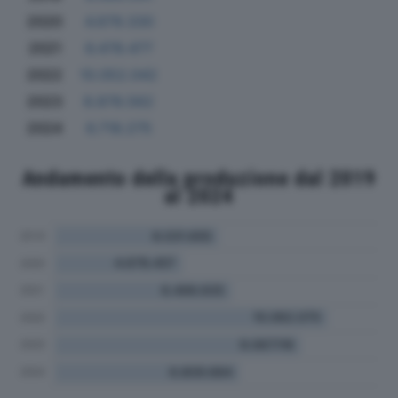
2020
4.679.330
2021
6.478.477
2022
10.052.042
2023
8.878.562
2024
6.718.275
Andamento della produzione dal 2019
al 2024