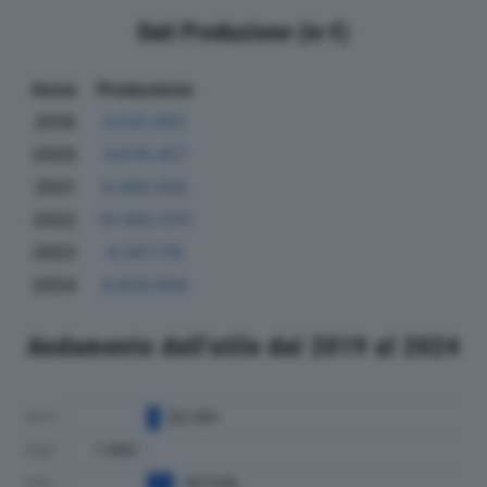
Dati Produzione (in €)
Anno
Produzione
2019
6.031.655
2020
4.678.457
2021
6.499.935
2022
10.062.070
2023
9.067.116
2024
6.809.684
Andamento dell'utile dal 2019 al 2024