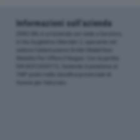
Informazioni sull’azienda
ZERO SRL è un'azienda con sede a Saronno,
in Via Guglielmo Oberdan 2, operante nel
settore Fabbricazione Di Altri Mobili Non
Metallici Per Ufficio E Negozi. Con la partita
IVA 00312050115, l'azienda si posiziona al
748° posto nella classifica provinciale di
Varese per fatturato.