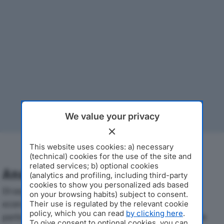
We value your privacy
This website uses cookies: a) necessary
(technical) cookies for the use of the site and
related services; b) optional cookies
Analisi Economica 2019-2024
(analytics and profiling, including third-party
cookies to show you personalized ads based
Di seguito l'andamento dei principali indicatori
on your browsing habits) subject to consent.
economici di TONDINI SRLdal 2019 al 2024, con
Their use is regulated by the relevant cookie
policy, which you can read
by clicking here
.
particolare attenzione a fatturato, produzione e utile
To give consent to optional cookies, you can