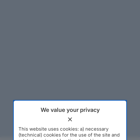
We value your privacy
This website uses cookies: a) necessary
(technical) cookies for the use of the site and