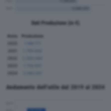
Dati Produzione (in €)
Anno
Produzione
2020
1.186.771
2021
1.790.834
2022
2.050.584
2023
1.728.837
2024
2.083.201
Andamento dell'utile dal 2019 al 2024