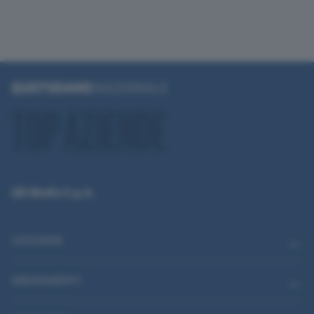
QN Media S.p.A.
CATEGORIE
ABBONAMENTI