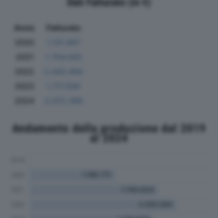
Dati Fatturato (in €)
Anno
Fatturato
2020
1.131.907
2021
1.754.043
2022
2.043.494
2023
1.717.500
2024
2.072.266
Andamento della produzione dal 2019
al 2024