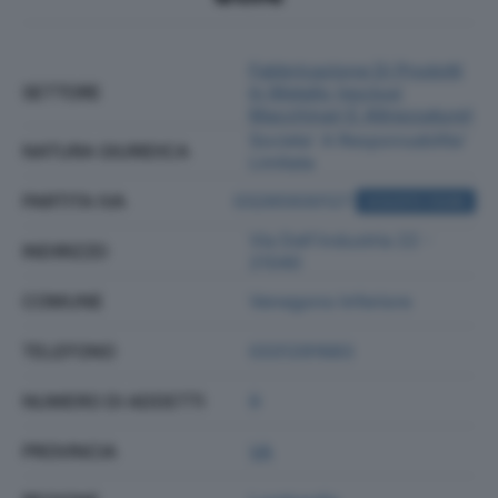
Fabbricazione Di Prodotti
SETTORE
In Metallo (esclusi
Macchinari E Attrezzature)
Societa' A Responsabilita'
NATURA GIURIDICA
Limitata
PARTITA IVA
03265930127
ACQUISTA VISURA
Via Dell'industria 22 -
INDIRIZZO
21040
COMUNE
Venegono Inferiore
TELEFONO
0331291683
NUMERO DI ADDETTI
9
PROVINCIA
VA