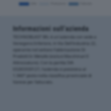
Informazioni sull’azienda
TECHNOBLAST SRL è un'azienda con sede a
Venegono Inferiore, in Via Dell'industria 22,
operante nel settore Fabbricazione Di
Prodotti In Metallo (esclusi Macchinari E
Attrezzature). Con la partita IVA
03265930127, l'azienda si posiziona al
1.940° posto nella classifica provinciale di
Varese per fatturato.