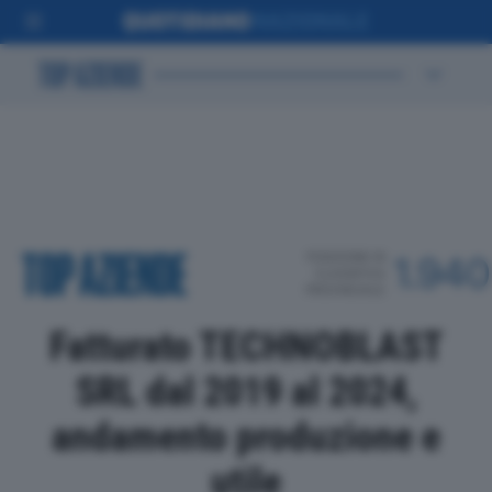
POSIZIONE IN
1.940
CLASSIFICA
PROVINCIALE
Fatturato TECHNOBLAST
SRL dal 2019 al 2024,
andamento produzione e
utile