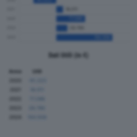
Dati Utili (in €)
Anno
Utili
2020
-61.223
2021
18.011
2022
77.286
2023
29.785
2024
150.559