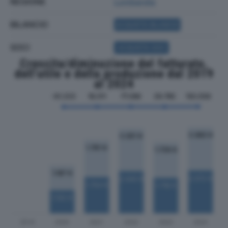
REGIONE
Lombardia
BILANCIO
ACQUISTA BILANCIO
SOCI
ACQUISTA SOCI
Crescita/diminuzione del fatturato,
dell'utile e della produzione dal 2019
al 2024