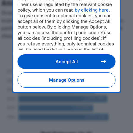
Analisi Economica 2019-2024
Their use is regulated by the relevant cookie
policy, which you can read
by clicking here
.
Di seguito l'andamento dei principali indicatori
To give consent to optional cookies, you can
economici di TECHNOBLAST SRLdal 2019 al 2024, con
accept all of them by clicking the Accept All
button below. By clicking Manage Options,
particolare attenzione a fatturato, produzione e utile
you can access the control panel and refuse
d'esercizio.
all cookies (including profiling cookies); if
you refuse everything, only technical cookies
will be used by default. Here is the list of
Andamento del fatturato dal 2019
providers
. Cookie consent will be stored and
al 2024
applied also to the other websites of
Accept All
Editoriale Nazionale and their subdomains. By
expressing your choice on this site, you will
therefore not be asked again on other
Manage Options
Editoriale Nazionale websites that use the
same consent management platform (CMP).
You can still modify or withdraw your choice
at any time through the “Privacy Settings”
section.