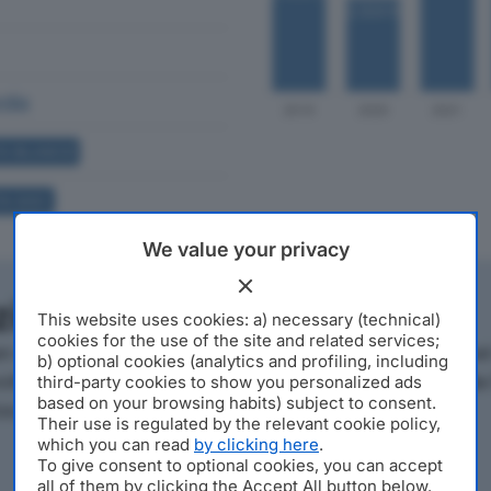
dia
A BILANCIO
A SOCI
We value your privacy
azienda
This website uses cookies: a) necessary (technical)
cookies for the use of the site and related services;
sede a Mesenzana, in Via Provinciale 60/b, operante nel 
b) optional cookies (analytics and profiling, including
chiature Per Uso Domestico Non Elettriche. Con la partita
third-party cookies to show you personalized ads
based on your browsing habits) subject to consent.
ca provinciale di Varese per fatturato.
Their use is regulated by the relevant cookie policy,
which you can read
by clicking here
.
To give consent to optional cookies, you can accept
all of them by clicking the Accept All button below.