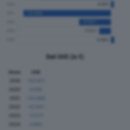
Dati Utili (in €)
Anno
Utili
2019
-107.971
2020
4.505
2021
-131.806
2022
-47.907
2023
-17.577
2024
4.963