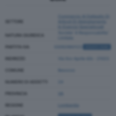
Commercio Al Dettaglio Di
SETTORE
Articoli Di Abbigliamento
In Esercizi Specializzati
Societa' A Responsabilita'
NATURA GIURIDICA
Limitata
PARTITA IVA
03092960123
ACQUISTA VISURA
INDIRIZZO
Via Xxv Aprile 4/b - 21023
COMUNE
Besozzo
NUMERO DI ADDETTI
24
PROVINCIA
VA
REGIONE
Lombardia