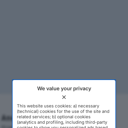
We value your privacy
This website uses cookies: a) necessary
(technical) cookies for the use of the site and
Analisi Economica 2019-2024
related services; b) optional cookies
(analytics and profiling, including third-party
Di seguito l'andamento dei principali indicatori
cookies to show you personalized ads based