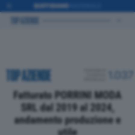
POSIZIONE IN
1.037
CLASSIFICA
PROVINCIALE
Fatturato PORRINI MODA
SRL dal 2019 al 2024,
andamento produzione e
utile