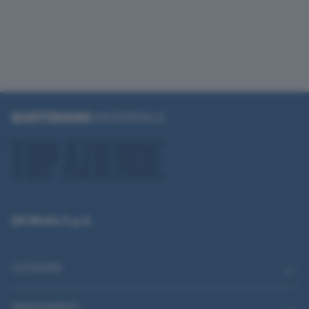
QN Media S.p.A.
CATEGORIE
ABBONAMENTI