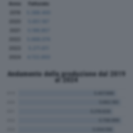
Anno
Fatturato
2019
5.388.400
2020
5.651.167
2021
5.199.857
2022
5.668.074
2023
5.271.611
2024
4.722.650
Andamento della produzione dal 2019
al 2024