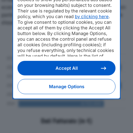
on your browsing habits) subject to consent.
economici di PORRINI MODA SRLdal 2019 al 2024, con
Their use is regulated by the relevant cookie
particolare attenzione a fatturato, produzione e utile
policy, which you can read
by clicking here
.
d'esercizio.
To give consent to optional cookies, you can
accept all of them by clicking the Accept All
button below. By clicking Manage Options,
Andamento del fatturato dal 2019
you can access the control panel and refuse
al 2024
all cookies (including profiling cookies); if
you refuse everything, only technical cookies
will be used by default. Here is the list of
providers
. Cookie consent will be stored and
applied also to the other websites of
Accept All
Editoriale Nazionale and their subdomains. By
expressing your choice on this site, you will
therefore not be asked again on other
Manage Options
Editoriale Nazionale websites that use the
same consent management platform (CMP).
You can still modify or withdraw your choice
at any time through the “Privacy Settings”
section.
Dati Fatturato (in €)