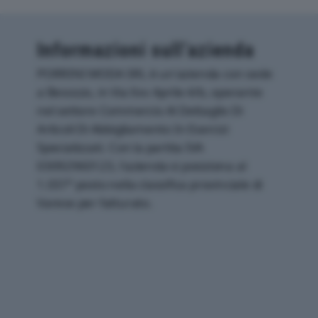
Informazioni sull’azienda
PORRINI MODA SRL è un'azienda con sede
a Besozzo, in Via Xxv Aprile 4/b, operante
nel settore Commercio Al Dettaglio Di
Articoli Di Abbigliamento In Esercizi
Specializzati. Con la partita IVA
03092960123, l'azienda si posiziona al
1.037° posto nella classifica provinciale di
Varese per fatturato.