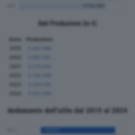
Dati Produzione (in €)
Anno
Produzione
2019
5.407.996
2020
5.662.165
2021
5.219.628
2022
5.708.999
2023
5.304.106
2024
4.763.369
Andamento dell'utile dal 2019 al 2024