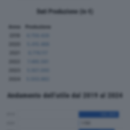
Dati Produzione (in €)
Anno
Produzione
2019
6.759.426
2020
5.415.468
2021
6.776.117
2022
7.495.561
2023
5.921.000
2024
5.503.862
Andamento dell'utile dal 2019 al 2024