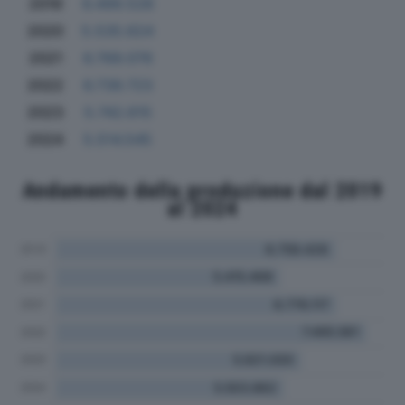
2019
6.499.528
2020
5.535.624
2021
6.769.076
2022
6.739.723
2023
5.742.615
2024
5.514.545
Andamento della produzione dal 2019
al 2024