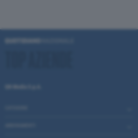
QN Media S.p.A.
CATEGORIE
ABBONAMENTI