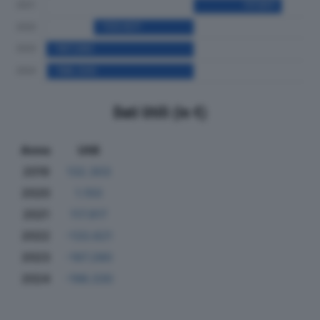
Dati Utili (in €)
Anno
Utili
2019
132.303
2020
1.150
2021
117.917
2022
-133.621
2023
-197.280
2024
-196.330