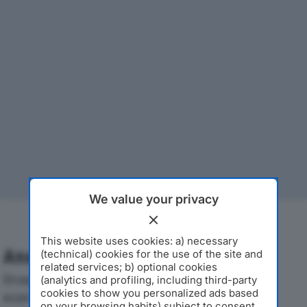
We value your privacy
This website uses cookies: a) necessary
Analisi Economica 2019-2024
(technical) cookies for the use of the site and
related services; b) optional cookies
Di seguito l'andamento dei principali indicatori
(analytics and profiling, including third-party
cookies to show you personalized ads based
economici di MILPRES SRLdal 2019 al 2024, con
on your browsing habits) subject to consent.