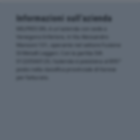
Informazioni sull’azienda
MILPRES SRL è un'azienda con sede a
Venegono Inferiore, in Via Alessandro
Manzoni 101, operante nel settore Fusione
Di Metalli Leggeri. Con la partita IVA
01220560120, l'azienda si posiziona al 895°
posto nella classifica provinciale di Varese
per fatturato.