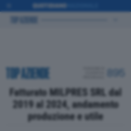
POSIZIONE IN
895
CLASSIFICA
PROVINCIALE
Fatturato MILPRES SRL dal
2019 al 2024, andamento
produzione e utile