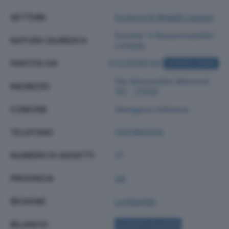
SETTORE
Fusione Di Metalli Leggeri
Societa' A Responsabilita'
NATURA GIURIDICA
Limitata
PARTITA IVA
01220560120
ACQUISTA VISURA
Via Alessandro Manzoni
INDIRIZZO
101 - 21040
COMUNE
Venegono Inferiore
TELEFONO
0331864032
NUMERO DI ADDETTI
27
PROVINCIA
VA
REGIONE
Lombardia
BILANCIO
ACQUISTA BILANCIO