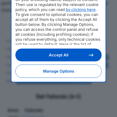
particolare attenzione a fatturato, produzione e utile
Their use is regulated by the relevant cookie
d'esercizio.
policy, which you can read
by clicking here
.
To give consent to optional cookies, you can
accept all of them by clicking the Accept All
Andamento del fatturato dal 2019
button below. By clicking Manage Options,
al 2024
you can access the control panel and refuse
all cookies (including profiling cookies); if
you refuse everything, only technical cookies
will be used by default. Here is the list of
providers
. Cookie consent will be stored and
applied also to the other websites of
Accept All
Editoriale Nazionale and their subdomains. By
expressing your choice on this site, you will
therefore not be asked again on other
Manage Options
Editoriale Nazionale websites that use the
same consent management platform (CMP).
You can still modify or withdraw your choice
at any time through the “Privacy Settings”
section.
Dati Fatturato (in €)
Anno
Fatturato