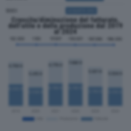
SOCI
ACQUISTA SOCI
Crescita/diminuzione del fatturato,
dell'utile e della produzione dal 2019
al 2024