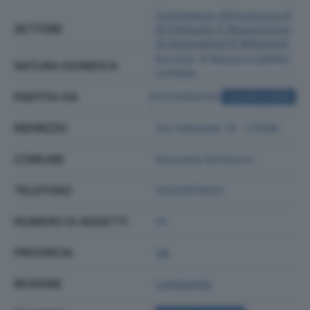
Commercio All'ingrosso E
SETTORE
Al Dettaglio E Riparazione
Di Autoveicoli E Motocicli
Societa' A Responsabilita'
NATURA GIURIDICA
Limitata
PARTITA IVA
01212400129
ACQUISTA VISURA
INDIRIZZO
Via Gallarate 70 - 21045
COMUNE
Gazzada Schianno
TELEFONO
0332870820
NUMERO DI ADDETTI
14
PROVINCIA
VA
REGIONE
Lombardia