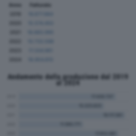
Anno
Fatturato
2019
16.677.884
2020
15.574.450
2021
18.683.995
2022
10.733.598
2023
17.334.961
2024
18.954.810
Andamento della produzione dal 2019
al 2024