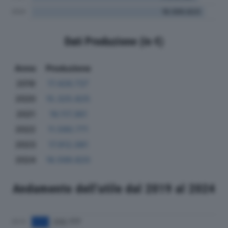
Dati Produzione (in €)
Anno
Produzione
2019
17.426.737
2020
15.325.825
2021
19.117.361
2022
11.590.771
2023
17.912.081
2024
18.599.820
Andamento dell'utile dal 2019 al 2024