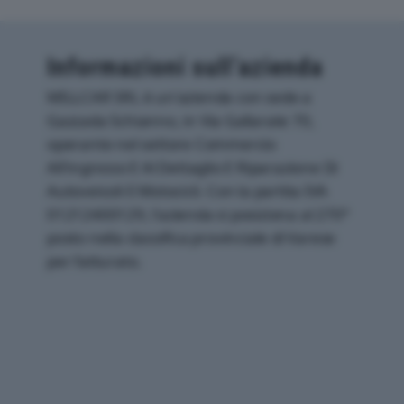
Informazioni sull’azienda
MILLCAR SRL è un'azienda con sede a
Gazzada Schianno, in Via Gallarate 70,
operante nel settore Commercio
All'ingrosso E Al Dettaglio E Riparazione Di
Autoveicoli E Motocicli. Con la partita IVA
01212400129, l'azienda si posiziona al 270°
posto nella classifica provinciale di Varese
per fatturato.