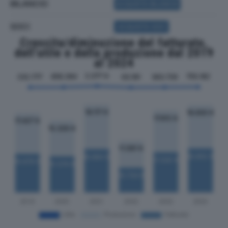
BILANCIO
ACQUISTA BILANCIO
SOCI
ACQUISTA SOCI
Crescita/diminuzione del fatturato,
dell'utile e della produzione dal 2019
al 2024