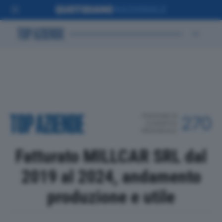
POSIZIONE IN
270
CLASSIFICA
PROVINCIALE
Fatturato MILLCAR SRL dal
2019 al 2024, andamento
produzione e utile