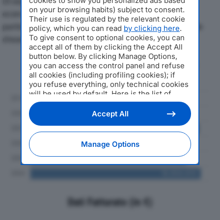
Di seguito l'andamento dei principali indicatori
cookies to show you personalized ads based
on your browsing habits) subject to consent.
economici di MILLCAR SRLdal 2019 al 2024, con
Their use is regulated by the relevant cookie
particolare attenzione a fatturato, produzione e utile
policy, which you can read
by clicking here
.
To give consent to optional cookies, you can
d'esercizio.
accept all of them by clicking the Accept All
button below. By clicking Manage Options,
Andamento del fatturato dal 2019
you can access the control panel and refuse
al 2024
all cookies (including profiling cookies); if
you refuse everything, only technical cookies
will be used by default. Here is the list of
providers
. Cookie consent will be stored and
applied also to the other websites of
Accept All
Editoriale Nazionale and their subdomains. By
expressing your choice on this site, you will
therefore not be asked again on other
Manage Options
Editoriale Nazionale websites that use the
same consent management platform (CMP).
You can still modify or withdraw your choice
at any time through the “Privacy Settings”
section.
Dati Fatturato (in €)