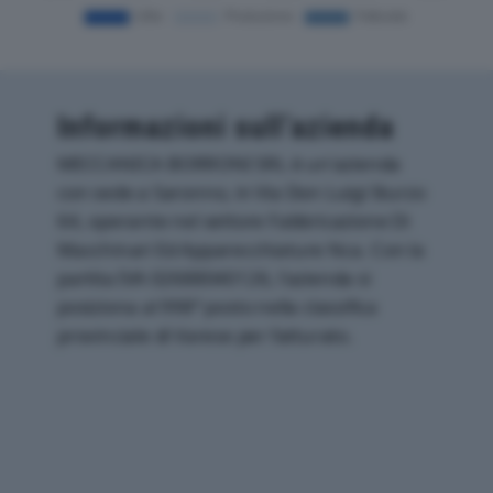
Informazioni sull’azienda
MECCANICA BORRONI SRL è un'azienda
con sede a Saronno, in Via Don Luigi Sturzo
64, operante nel settore Fabbricazione Di
Macchinari Ed Apparecchiature Nca. Con la
partita IVA 02688040126, l'azienda si
posiziona al 998° posto nella classifica
provinciale di Varese per fatturato.