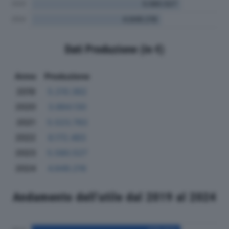
Dati Produzione (in €)
Anno
Produzione
2019
5.210.362
2020
3.884.130
2021
5.523.783
2022
6.172.483
2023
5.580.527
2024
4.849.216
Andamento dell'utile dal 2019 al 2024