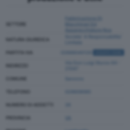
Fabbricazione Di
SETTORE
Macchinari Ed
Apparecchiature Nca
Societa' A Responsabilita'
NATURA GIURIDICA
Limitata
PARTITA IVA
02688040126
ACQUISTA VISURA
Via Don Luigi Sturzo 64 -
INDIRIZZO
21047
COMUNE
Saronno
TELEFONO
029609065
NUMERO DI ADDETTI
26
PROVINCIA
VA