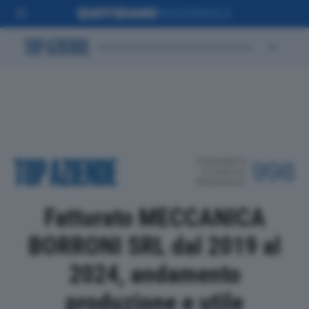
POSIZIONE IN
998
CLASSIFICA
PROVINCIALE
Fatturato MECCANICA
BORRONI SRL dal 2019 al
2024, andamento
produzione e utile