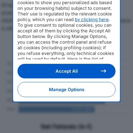
cookies to show you personalized ads based
Di seguito l'andamento dei principali indicatori
on your browsing habits) subject to consent.
economici di MECCANICA BORRONI SRLdal 2019 al
Their use is regulated by the relevant cookie
policy, which you can read
by clicking here
.
2024, con particolare attenzione a fatturato, produzione
To give consent to optional cookies, you can
e utile d'esercizio.
accept all of them by clicking the Accept All
button below. By clicking Manage Options,
you can access the control panel and refuse
Andamento del fatturato dal 2019
all cookies (including profiling cookies); if
al 2024
you refuse everything, only technical cookies
will be used by default. Here is the list of
providers
. Cookie consent will be stored and
applied also to the other websites of
Accept All
Editoriale Nazionale and their subdomains. By
expressing your choice on this site, you will
therefore not be asked again on other
Manage Options
Editoriale Nazionale websites that use the
same consent management platform (CMP).
You can still modify or withdraw your choice
at any time through the “Privacy Settings”
section.
Dati Fatturato (in €)