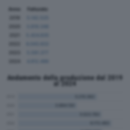
Anno
Fatturato
2019
5.142.525
2020
3.819.348
2021
5.424.835
2022
6.043.832
2023
5.591.377
2024
4.912.496
Andamento della produzione dal 2019
al 2024