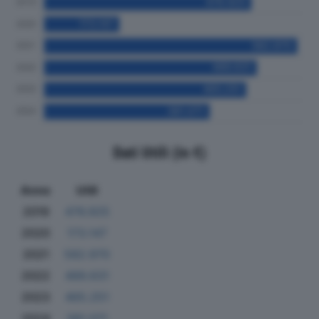
Dati Utili (in €)
Anno
Utili
2019
476.925
2020
173.147
2021
582.970
2022
489.631
2023
465.251
2024
381.071