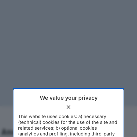
We value your privacy
This website uses cookies: a) necessary
(technical) cookies for the use of the site and
related services; b) optional cookies
Analisi Economica 2019-2024
(analytics and profiling, including third-party