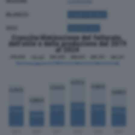
REGIONE
Lombardia
BILANCIO
ACQUISTA BILANCIO
SOCI
ACQUISTA SOCI
Crescita/diminuzione del fatturato,
dell'utile e della produzione dal 2019
al 2024