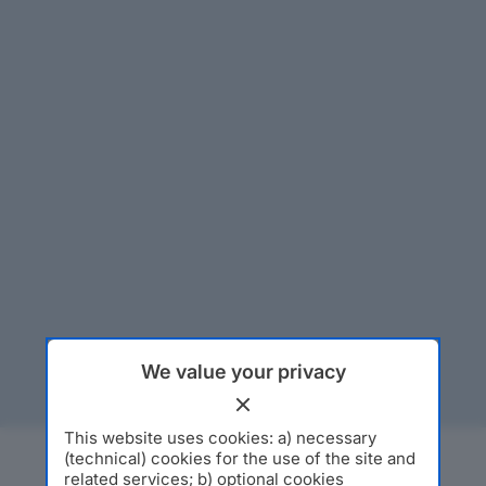
We value your privacy
This website uses cookies: a) necessary
(technical) cookies for the use of the site and
related services; b) optional cookies