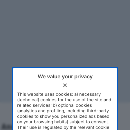
We value your privacy
This website uses cookies: a) necessary
(technical) cookies for the use of the site and
related services; b) optional cookies
(analytics and profiling, including third-party
cookies to show you personalized ads based
on your browsing habits) subject to consent.
Analisi Economica 2019-2024
Their use is regulated by the relevant cookie