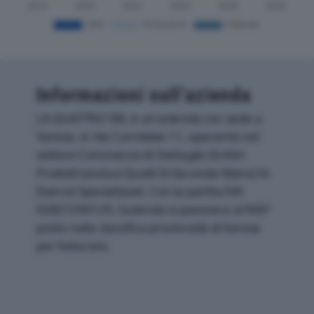
Informazioni sull’azienda
LA QUATTRO SRL è un'azienda con sede a
Varese, in Via Carrobbio 11, operante nel
settore Commercio Al Dettaglio Di Altri
Prodotti (esclusi Quelli Di Seconda Mano) In
Esercizi Specializzati. Con la partita IVA
02827290129, l'azienda si posiziona al 906°
posto nella classifica provinciale di Varese
per fatturato.