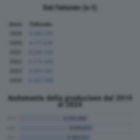
Dati Fatturato (in €)
Anno
Fatturato
2019
4.390.319
2020
4.777.229
2021
4.240.726
2022
5.270.390
2023
4.820.143
2024
5.422.349
Andamento della produzione dal 2019
al 2024