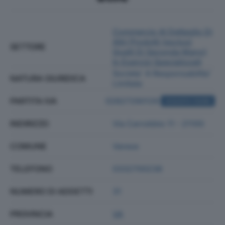
Commercio Al Dettaglio Di
Altri Prodotti (esclusi
SETTORE
Quelli Di Seconda Mano)
In Esercizi Specializzati
Societa' A Responsabilita'
NATURA GIURIDICA
Limitata
PARTITA IVA
02827290129
ACQUISTA VISURA
INDIRIZZO
Via Carrobbio 11 - 21100
COMUNE
Varese
TELEFONO
0332700238
NUMERO DI ADDETTI
31
PROVINCIA
VA