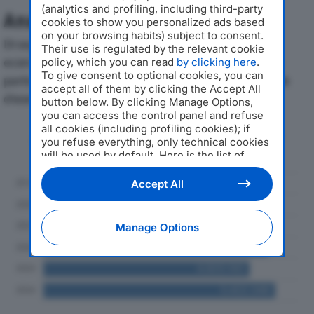
(analytics and profiling, including third-party
Analisi Economica 2019-2024
cookies to show you personalized ads based
on your browsing habits) subject to consent.
Di seguito l'andamento dei principali indicatori
Their use is regulated by the relevant cookie
economici di LA QUATTRO SRLdal 2019 al 2024, con
policy, which you can read
by clicking here
.
To give consent to optional cookies, you can
particolare attenzione a fatturato, produzione e utile
accept all of them by clicking the Accept All
d'esercizio.
button below. By clicking Manage Options,
you can access the control panel and refuse
all cookies (including profiling cookies); if
Andamento del fatturato dal 2019
you refuse everything, only technical cookies
al 2024
will be used by default. Here is the list of
providers
. Cookie consent will be stored and
applied also to the other websites of
Accept All
Editoriale Nazionale and their subdomains. By
expressing your choice on this site, you will
therefore not be asked again on other
Manage Options
Editoriale Nazionale websites that use the
same consent management platform (CMP).
You can still modify or withdraw your choice
at any time through the “Privacy Settings”
section.