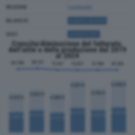
REGIONE
Lombardia
BILANCIO
ACQUISTA BILANCIO
SOCI
ACQUISTA SOCI
Crescita/diminuzione del fatturato,
dell'utile e della produzione dal 2019
al 2024