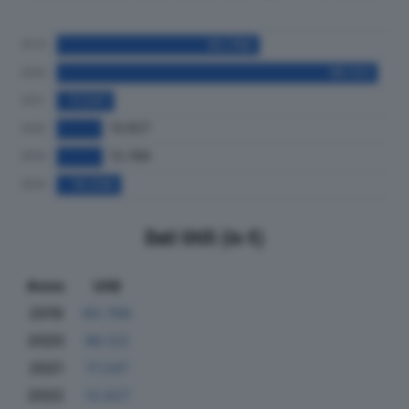
Dati Utili (in €)
Anno
Utili
2019
60.766
2020
96.122
2021
17.247
2022
13.627