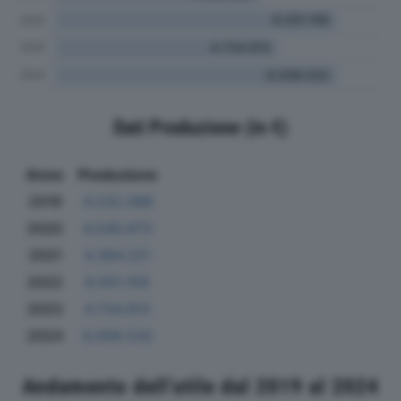
Dati Produzione (in €)
Anno
Produzione
2019
4.232.088
2020
4.549.973
2021
4.384.221
2022
6.001.156
2023
4.734.913
2024
6.008.532
Andamento dell'utile dal 2019 al 2024