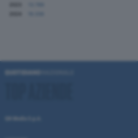
2023
13.789
2024
19.336
QN Media S.p.A.