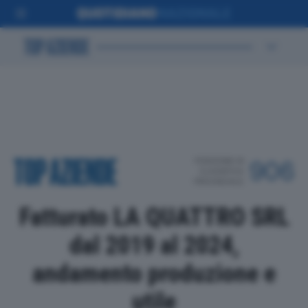
POSIZIONE IN
906
CLASSIFICA
PROVINCIALE
Fatturato LA QUATTRO SRL
dal 2019 al 2024,
andamento produzione e
utile