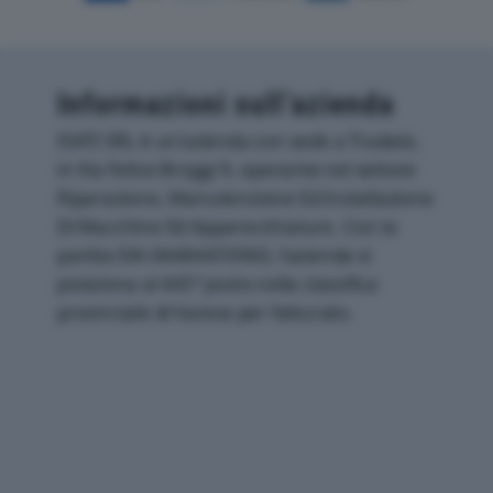
Informazioni sull’azienda
ISATI SRL è un'azienda con sede a Tradate,
in Via Felice Broggi 9, operante nel settore
Riparazione, Manutenzione Ed Installazione
Di Macchine Ed Apparecchiature. Con la
partita IVA 04484470960, l'azienda si
posiziona al 445° posto nella classifica
provinciale di Varese per fatturato.