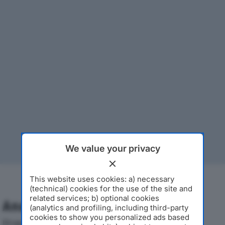
We value your privacy
This website uses cookies: a) necessary
(technical) cookies for the use of the site and
related services; b) optional cookies
Analisi Economica 2019-2024
(analytics and profiling, including third-party
cookies to show you personalized ads based
Di seguito l'andamento dei principali indicatori