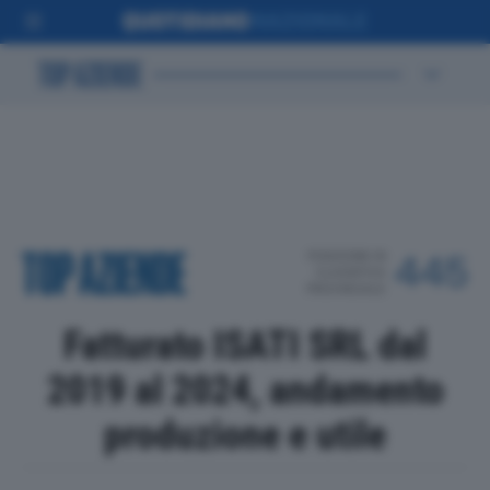
POSIZIONE IN
445
CLASSIFICA
PROVINCIALE
Fatturato ISATI SRL dal
2019 al 2024, andamento
produzione e utile