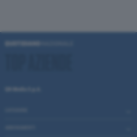
QN Media S.p.A.
CATEGORIE
ABBONAMENTI