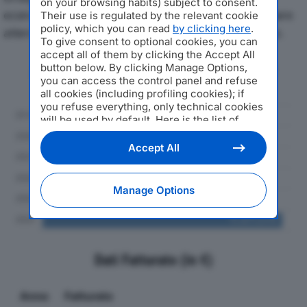
on your browsing habits) subject to consent.
economici di ISATI SRLdal 2019 al 2024, con particolare
Their use is regulated by the relevant cookie
policy, which you can read
by clicking here
.
attenzione a fatturato, produzione e utile d'esercizio.
To give consent to optional cookies, you can
accept all of them by clicking the Accept All
Andamento del fatturato dal 2019
button below. By clicking Manage Options,
you can access the control panel and refuse
al 2024
all cookies (including profiling cookies); if
you refuse everything, only technical cookies
will be used by default. Here is the list of
providers
. Cookie consent will be stored and
applied also to the other websites of
Accept All
Editoriale Nazionale and their subdomains. By
expressing your choice on this site, you will
therefore not be asked again on other
Manage Options
Editoriale Nazionale websites that use the
same consent management platform (CMP).
You can still modify or withdraw your choice
at any time through the “Privacy Settings”
section.
Dati Fatturato (in €)
Anno
Fatturato