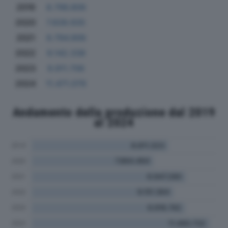
2019
8.796.806
2020
7.839.935
2021
9.794.906
2022
9.142.338
2023
9.911.706
2024
11.471.079
Andamento della produzione dal 2019
al 2024