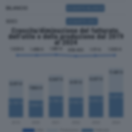
BILANCIO
ACQUISTA BILANCIO
SOCI
ACQUISTA SOCI
Crescita/diminuzione del fatturato,
dell'utile e della produzione dal 2019
al 2024