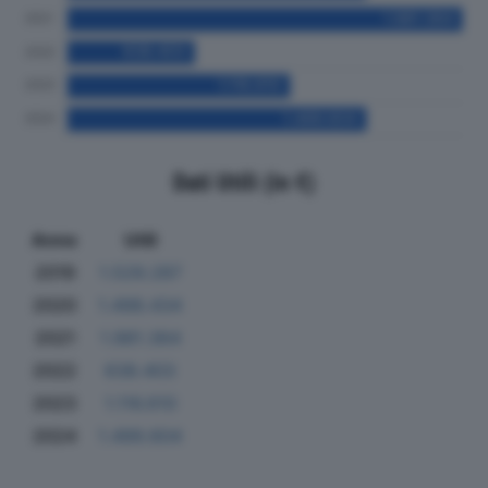
Dati Utili (in €)
Anno
Utili
2019
1.529.287
2020
1.498.434
2021
1.981.364
2022
638.403
2023
1.116.610
2024
1.499.604