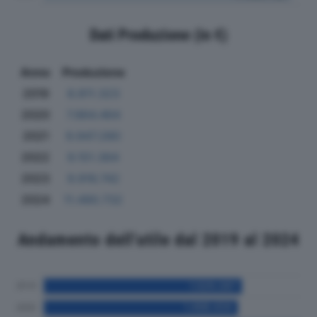
Dati Produzione (in €)
Anno
Produzione
2019
8.811.323
2020
7.864.464
2021
9.947.280
2022
9.151.364
2023
9.916.742
2024
11.490.732
Andamento dell'utile dal 2019 al 2024