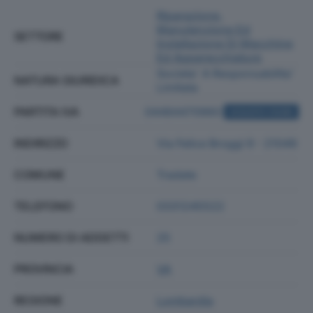
Riparazione,
Manutenzione Ed
SETTORE
Installazione Di Macchine
Ed Apparecchiature
Societa' A Responsabilita'
NATURA GIURIDICA
Limitata
PARTITA IVA
04484470960
ACQUISTA VISURA
INDIRIZZO
Via Felice Broggi 9 - 21049
COMUNE
Tradate
TELEFONO
0331245522
NUMERO DI ADDETTI
25
PROVINCIA
VA
REGIONE
Lombardia